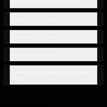
Quels quartiers sont les plus sûrs à Sury-le-Comtal ?
Où trouver des écoles de qualité ?
Quels quartiers pour les jeunes actifs ?
Y a-t-il des quartiers à éviter ?
Comment évolueront les quartiers dans les prochaines
années ?