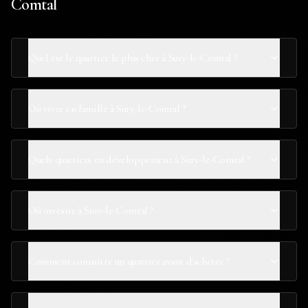
Comtal
Quel est le quartier le plus cher à Sury-le-Comtal ?
Où vivre en famille à Sury-le-Comtal ?
Quels quartiers en développement à Sury-le-Comtal ?
Où investir à Sury-le-Comtal ?
Comment connaître un quartier avant d'acheter ?