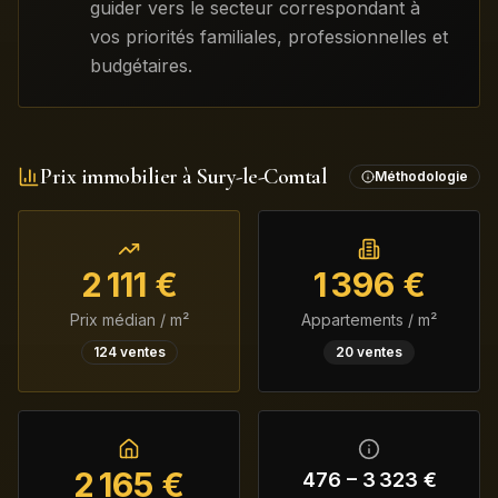
guider vers le secteur correspondant à
vos priorités familiales, professionnelles et
budgétaires.
Prix immobilier à
Sury-le-Comtal
Méthodologie
2 111
€
1 396
€
Prix médian / m²
Appartements / m²
124
ventes
20
ventes
2 165
€
476
–
3 323
€