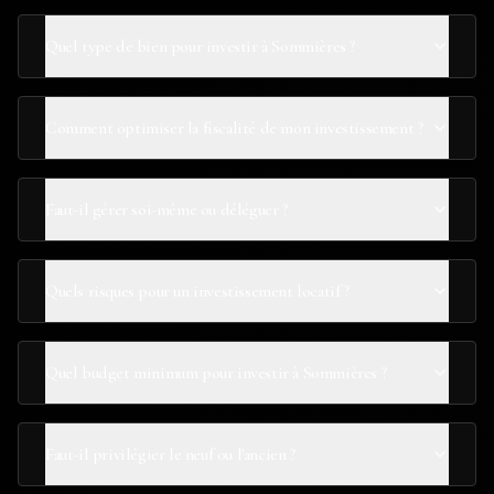
Quel type de bien pour investir à Sommières ?
Comment optimiser la fiscalité de mon investissement ?
Faut-il gérer soi-même ou déléguer ?
Quels risques pour un investissement locatif ?
Quel budget minimum pour investir à Sommières ?
Faut-il privilégier le neuf ou l'ancien ?