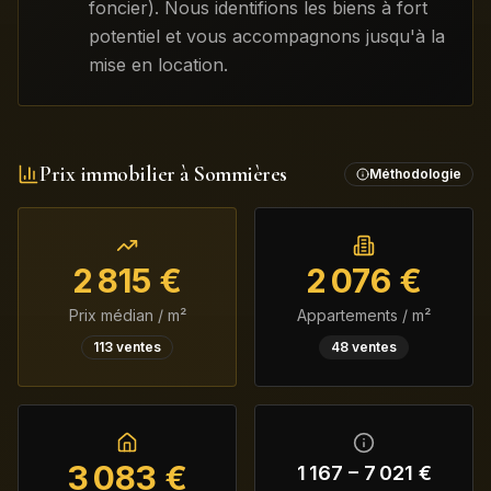
foncier). Nous identifions les biens à fort
potentiel et vous accompagnons jusqu'à la
mise en location.
Prix immobilier à
Sommières
Méthodologie
2 815
€
2 076
€
Prix médian / m²
Appartements / m²
113
ventes
48
ventes
3 083
€
1 167
–
7 021
€