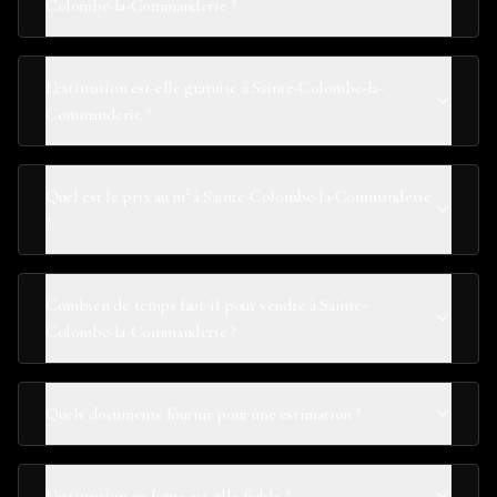
Colombe-la-Commanderie ?
L'estimation est-elle gratuite à Sainte-Colombe-la-
Commanderie ?
Quel est le prix au m² à Sainte-Colombe-la-Commanderie
?
Combien de temps faut-il pour vendre à Sainte-
Colombe-la-Commanderie ?
Quels documents fournir pour une estimation ?
L'estimation en ligne est-elle fiable ?