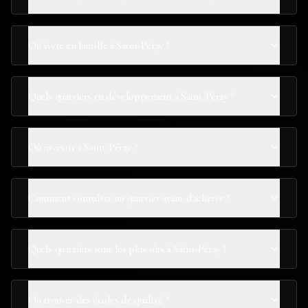
Où vivre en famille à Saint-Péray ?
Quels quartiers en développement à Saint-Péray ?
Où investir à Saint-Péray ?
Comment connaître un quartier avant d'acheter ?
Quels quartiers sont les plus sûrs à Saint-Péray ?
Où trouver des écoles de qualité ?