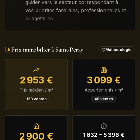
guider vers le secteur correspondant à
vos priorités familiales, professionnelles et
budgétaires.
Prix immobilier à
Saint-Péray
Méthodologie
2 953
€
3 099
€
Prix médian / m²
Appartements / m²
120
ventes
49
ventes
2 900
€
1 632
–
5 396
€