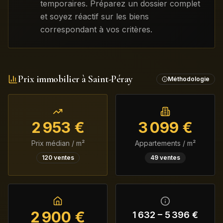
temporaires. Préparez un dossier complet
et soyez réactif sur les biens
correspondant à vos critères.
Prix immobilier à
Saint-Péray
Méthodologie
2 953
€
3 099
€
Prix médian / m²
Appartements / m²
120
ventes
49
ventes
2 900
€
1 632
–
5 396
€