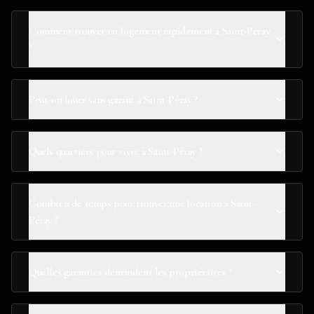
Comment trouver un logement rapidement à Saint-Péray
?
Peut-on louer sans garant à Saint-Péray ?
Quels quartiers pour vivre à Saint-Péray ?
Combien de temps pour trouver une location à Saint-
Péray ?
Quelles garanties demandent les propriétaires ?