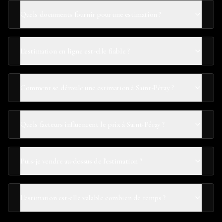
Quels documents fournir pour une estimation ?
L'estimation en ligne est-elle fiable ?
Comment se déroule une estimation à Saint-Péray ?
Quels facteurs influencent le prix à Saint-Péray ?
Puis-je vendre au-dessus de l'estimation ?
L'estimation est-elle valable combien de temps ?