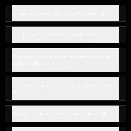
Comment estimer mon bien à Saint-Médard-en-Jalles ?
Quel délai pour vendre à Saint-Médard-en-Jalles ?
Quels diagnostics sont obligatoires pour vendre à Saint-
Médard-en-Jalles ?
Quels sont les frais pour le vendeur à Saint-Médard-en-
Jalles ?
Faut-il rénover avant de vendre à Saint-Médard-en-Jalles ?