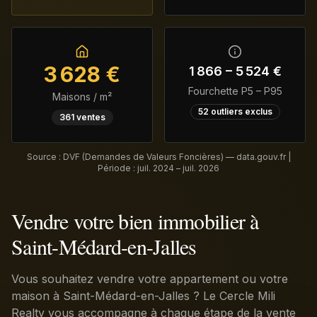
3 628
€
1 866
–
5 524
€
Fourchette P5 – P95
Maisons / m²
52
outliers exclus
361
ventes
Source : DVF (Demandes de Valeurs Foncières) — data.gouv.fr |
Période :
juil. 2024 – juil. 2026
Vendre votre bien immobilier à
Saint-Médard-en-Jalles
Vous souhaitez vendre votre appartement ou votre
maison à Saint-Médard-en-Jalles ? Le Cercle Mili
Realty vous accompagne à chaque étape de la vente