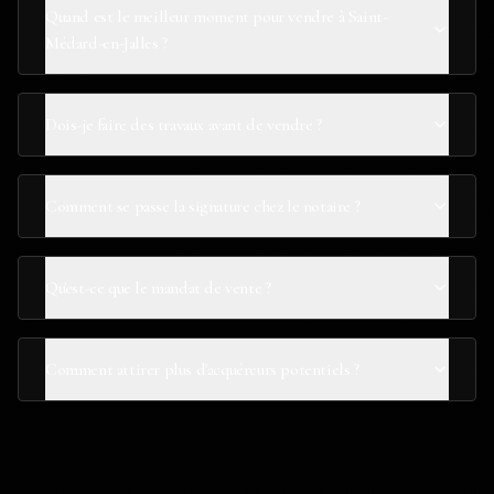
Quand est le meilleur moment pour vendre à Saint-
Médard-en-Jalles ?
Dois-je faire des travaux avant de vendre ?
Comment se passe la signature chez le notaire ?
Qu'est-ce que le mandat de vente ?
Comment attirer plus d'acquéreurs potentiels ?