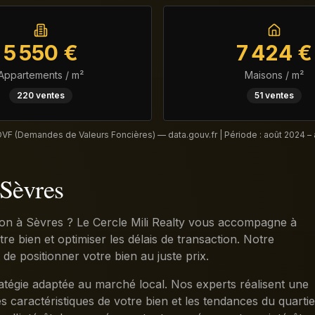
5 550
€
7 424
€
Appartements / m²
Maisons / m²
220
ventes
51
ventes
DVF (Demandes de Valeurs Foncières) — data.gouv.fr | Période :
août 2024 –
 Sèvres
on à Sèvres ? Le Cercle Mili Realty vous accompagne à
e bien et optimiser les délais de transaction. Notre
 positionner votre bien au juste prix.
atégie adaptée au marché local. Nos experts réalisent une
s caractéristiques de votre bien et les tendances du quartie