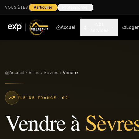
VOUS ÊTES
Particulier
Professionnel
Nos
Accueil
Loge
services
Accueil
Villes
Sèvres
Vendre
ÎLE-DE-FRANCE
· 92
Vendre
à
Sèvre