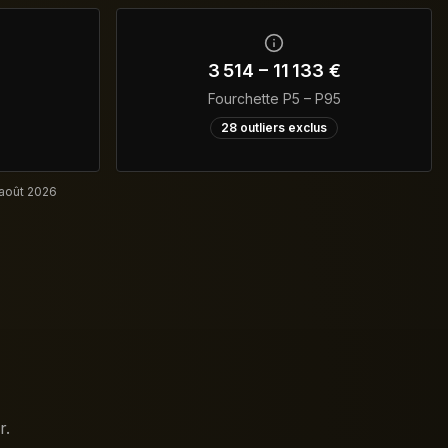
3 514
–
11 133
€
Fourchette P5 – P95
28
outliers exclus
 août 2026
r.