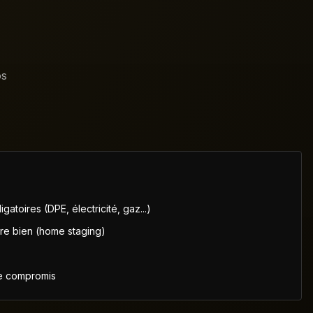
os
gatoires (DPE, électricité, gaz...)
re bien (home staging)
le compromis