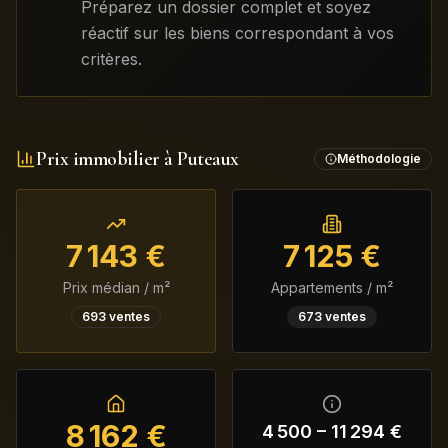
Préparez un dossier complet et soyez
réactif sur les biens correspondant à vos
critères.
Prix immobilier à
Puteaux
Méthodologie
7 143
€
7 125
€
Prix médian / m²
Appartements / m²
693
ventes
673
ventes
8 162
€
4 500
–
11 294
€