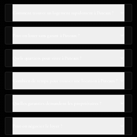
Comment trouver un logement rapidement à Puteaux ?
Peut-on louer sans garant à Puteaux ?
Quels quartiers pour vivre à Puteaux ?
Combien de temps pour trouver une location à Puteaux ?
Quelles garanties demandent les propriétaires ?
Peut-on négocier le loyer ?