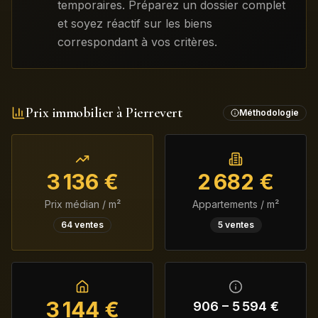
temporaires. Préparez un dossier complet
et soyez réactif sur les biens
correspondant à vos critères.
Prix immobilier à
Pierrevert
Méthodologie
3 136
€
2 682
€
Prix médian / m²
Appartements / m²
64
ventes
5
ventes
3 144
€
906
–
5 594
€