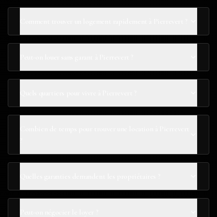
Comment trouver un logement rapidement à Pierrevert ?
Peut-on louer sans garant à Pierrevert ?
Quels quartiers pour vivre à Pierrevert ?
Combien de temps pour trouver une location à Pierrevert
?
Quelles garanties demandent les propriétaires ?
Peut-on négocier le loyer ?