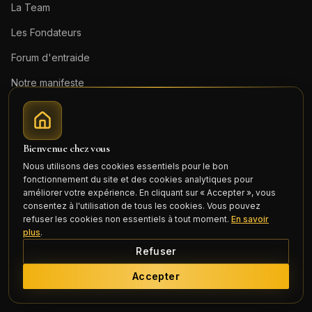
La Team
Les Fondateurs
Forum d'entraide
Notre manifeste
Devenir agent
Bienvenue chez vous
Nos garnisons
Nous utilisons des cookies essentiels pour le bon
fonctionnement du site et des cookies analytiques pour
Logement militaire
Besançon
améliorer votre expérience. En cliquant sur « Accepter », vous
consentez à l'utilisation de tous les cookies. Vous pouvez
Logement militaire
Lyon
refuser les cookies non essentiels à tout moment.
En savoir
plus
.
Logement militaire
Toulon
Refuser
Logement militaire
Toulouse
Accepter
Logement militaire
Valdahon