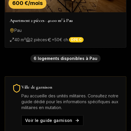
600 €/mois
Apartment 2 pièces · 40.00 m² à Pau
Pau
40
m²
2
pièce
s
+
50
€ ch.
DPE
C
6
logement
s
disponible
s
à
Pau
Ville de garnison
Pau
accueille des unités militaires. Consultez notre
guide dédié pour les informations spécifiques aux
militaires en mutation.
Voir le guide garnison