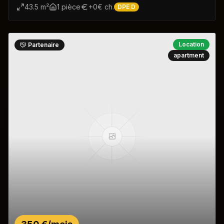
43.5
m²
1
pièce
+
0
€ ch.
DPE
D
Location
Partenaire
apartment