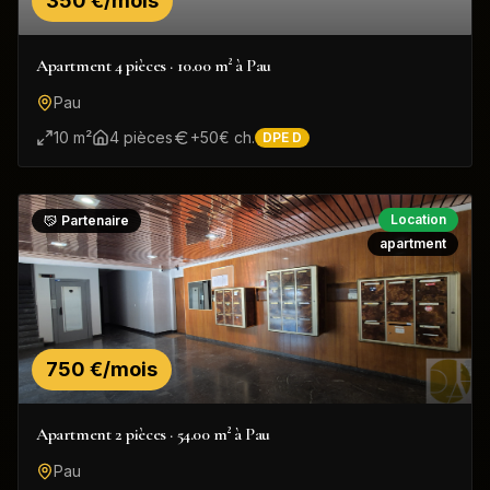
350 €/mois
Apartment 4 pièces · 10.00 m² à Pau
Pau
10
m²
4
pièce
s
+
50
€ ch.
DPE
D
Location
Partenaire
apartment
750 €/mois
Apartment 2 pièces · 54.00 m² à Pau
Pau