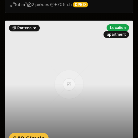
54
m²
2
pièce
s
+
70
€ ch.
DPE
D
Location
Partenaire
apartment