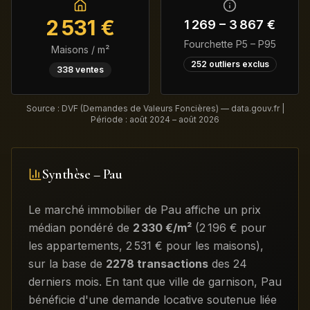
2 531
€
1 269
–
3 867
€
Fourchette P5 – P95
Maisons / m²
252
outliers exclus
338
ventes
Source : DVF (Demandes de Valeurs Foncières) — data.gouv.fr |
Période :
août 2024 – août 2026
Synthèse –
Pau
Le marché immobilier de
Pau
affiche un prix
médian pondéré de
2 330
€/m²
(
2 196
€ pour
les appartements
,
2 531
€ pour les maisons)
,
sur la base de
2278
transactions
des 24
derniers mois
.
En tant que ville de garnison, Pau
bénéficie d'une demande locative soutenue liée