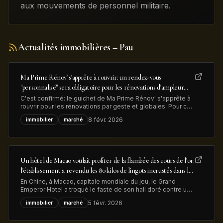
aux mouvements de personnel militaire.
Actualités immobilières
– Pau
Ma Prime Rénov' s'apprête à rouvrir: un rendez-vous
"personnalisé" sera obligatoire pour les rénovations d'ampleur
afin de lutter contre la fraude
C'est confirmé: le guichet de Ma Prime Rénov' s'apprête à
rouvrir pour les rénovations par geste et globales. Pour ces
dernières, "un rendez-vous personnalisé avec un
8 févr. 2026
immobilier
marché
conseiller France Rénov' sera désormais obligatoire" avant
le dépôt de la demande d'aide MaPrimeRénov', précise le
gouvernement, dans
Un hôtel de Macao voulait profiter de la flambée des cours de l'or:
l'établissement a revendu les 80 kilos de lingots incrustés dans le
sol de son hall d'entrée pour près de 13 millions de dollars
En Chine, à Macao, capitale mondiale du jeu, le Grand
Emperor Hotel a troqué le faste de son hall doré contre une
confortable plus-value. Les lingots d’or qui ornaient
5 févr. 2026
immobilier
marché
l'entrée ont été retirés et vendus pour 13 millions de dollars
illustrant à la fois la hausse du métal précieux et la
transformation