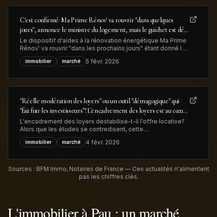
C'est confirmé: Ma Prime Rénov' va rouvrir "dans quelques
jours", annonce le ministre du logement, mais le guichet est déjà
congestionné
Le dispositif d'aides à la rénovation énergétique Ma Prime
Rénov' va rouvrir "dans les prochains jours" étant donné le
vote du budget de l'Etat, a annoncé le minsitre du
5 févr. 2026
immobilier
marché
logement. Mais déjà 83.000 dossiers, déposés en 2025,
sont en attente de traitement, ce qui devrait limiter les
nouvelles demandes
"Réelle modération des loyers" ou un outil "démagogique" qui
"fait fuir les investisseurs"? L'encadrement des loyers est au cœur
des débats sur le logement en vue des élections municipales
L'encadrement des loyers destabilise-t-il l'offre locative?
Alors que les études se contredisent, cette
expérimentation est au coeur des débats sur le logement
4 févr. 2026
immobilier
marché
en zones tendues à l'aube des élections municipales de
mars prochain.
Sources : BFM Immo, Notaires de France — Ces actualités n'alimentent
pas les chiffres clés.
L'immobilier à Pau : un marché