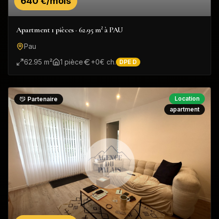
640 €/mois
Apartment 1 pièces · 62.95 m² à PAU
Pau
62.95
m²
1
pièce
+
0
€ ch.
DPE
D
Location
Partenaire
apartment