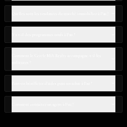
Quelles sont les tendances du marché immobilier à Pau ?
Y a-t-il des programmes neufs à Pau ?
Comment le Cercle Mili Realty accompagne-t-il les
militaires ?
Peut-on bénéficier d'aides pour un achat à Pau ?
Comment contacter un agent à Pau ?