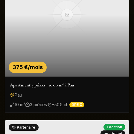
375 €/mois
Apartment 3 pièces · 10.00 m² à Pau
Pau
10
m²
3
pièce
s
+
50
€ ch.
DPE
C
Location
Partenaire
apartment