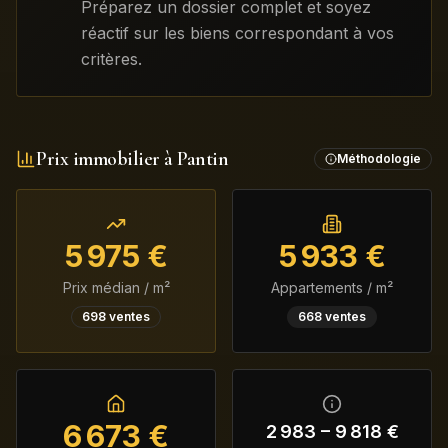
Préparez un dossier complet et soyez
réactif sur les biens correspondant à vos
critères.
Prix immobilier à
Pantin
Méthodologie
5 975
€
5 933
€
Prix médian / m²
Appartements / m²
698
ventes
668
ventes
6 673
€
2 983
–
9 818
€