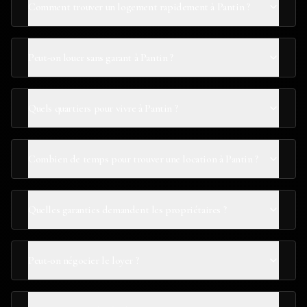
Comment trouver un logement rapidement à Pantin ?
Peut-on louer sans garant à Pantin ?
Quels quartiers pour vivre à Pantin ?
Combien de temps pour trouver une location à Pantin ?
Quelles garanties demandent les propriétaires ?
Peut-on négocier le loyer ?