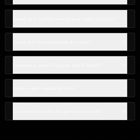
Quand est le meilleur moment pour vendre à Orléans ?
Dois-je faire des travaux avant de vendre ?
Comment se passe la signature chez le notaire ?
Qu'est-ce que le mandat de vente ?
Comment attirer plus d'acquéreurs potentiels ?