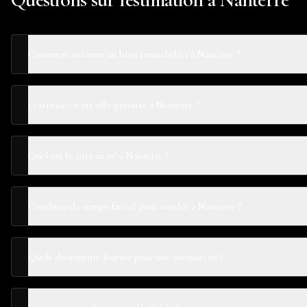
Comment estimer un bien immobilier à Nanterre ?
L'estimation est-elle gratuite à Nanterre ?
Quel est le prix au m² à Nanterre ?
Combien de temps faut-il pour vendre à Nanterre ?
Quels documents fournir pour une estimation ?