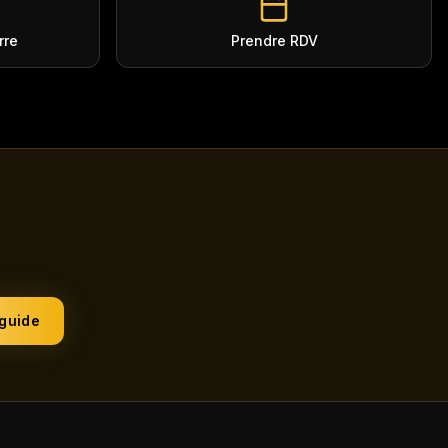
rre
Prendre RDV
 guide