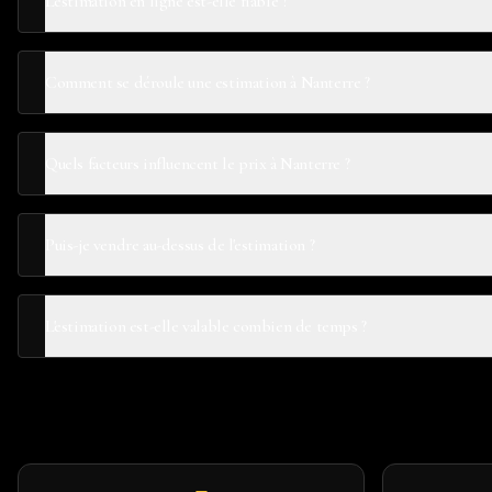
L'estimation en ligne est-elle fiable ?
Comment se déroule une estimation à Nanterre ?
Quels facteurs influencent le prix à Nanterre ?
Puis-je vendre au-dessus de l'estimation ?
L'estimation est-elle valable combien de temps ?