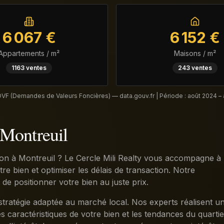
6 067
€
6 152
€
Appartements / m²
Maisons / m²
1163
ventes
243
ventes
DVF (Demandes de Valeurs Foncières) — data.gouv.fr | Période :
août 2024 –
 Montreuil
on à Montreuil ? Le Cercle Mili Realty vous accompagne à
e bien et optimiser les délais de transaction. Notre
 positionner votre bien au juste prix.
stratégie adaptée au marché local. Nos experts réalisent u
s caractéristiques de votre bien et les tendances du quartie