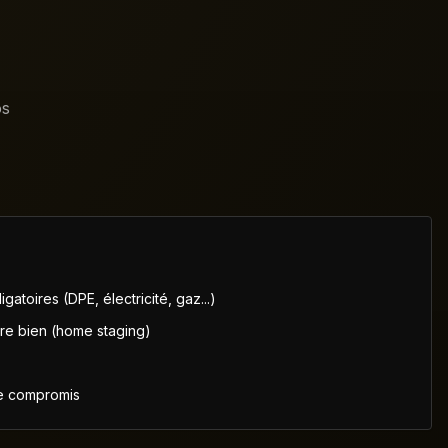
os
gatoires (DPE, électricité, gaz...)
re bien (home staging)
le compromis