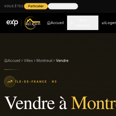
VOUS ÊTES
Particulier
Professionnel
Nos
Accueil
Loge
services
Accueil
Villes
Montreuil
Vendre
ÎLE-DE-FRANCE
· 93
Vendre
à
Montr