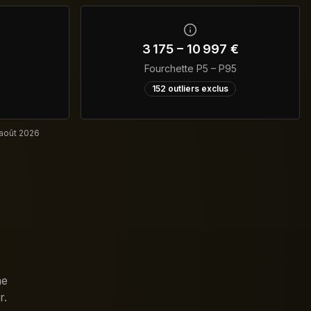
3 175
–
10 997
€
Fourchette P5 – P95
152
outliers exclus
 août 2026
ne
r.