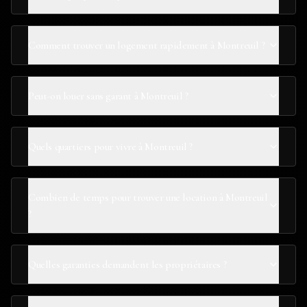
Comment trouver un logement rapidement à Montreuil ?
Peut-on louer sans garant à Montreuil ?
Quels quartiers pour vivre à Montreuil ?
Combien de temps pour trouver une location à Montreuil
?
Quelles garanties demandent les propriétaires ?