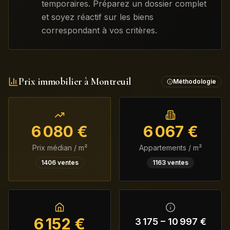
temporaires. Préparez un dossier complet
et soyez réactif sur les biens
correspondant à vos critères.
Prix immobilier à
Montreuil
Méthodologie
6 080
€
6 067
€
Prix médian / m²
Appartements / m²
1406
ventes
1163
ventes
6 152
€
3 175
–
10 997
€