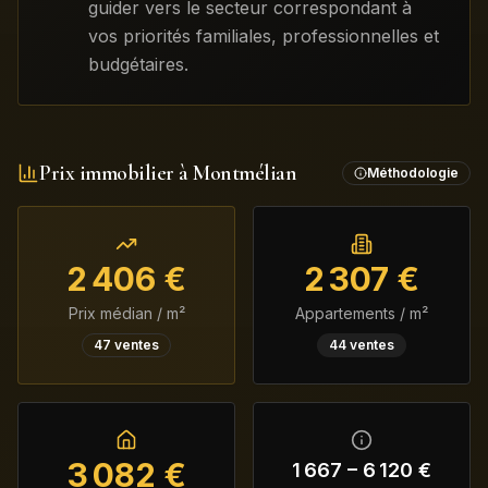
guider vers le secteur correspondant à
vos priorités familiales, professionnelles et
budgétaires.
Prix immobilier à
Montmélian
Méthodologie
2 406
€
2 307
€
Prix médian / m²
Appartements / m²
47
ventes
44
ventes
3 082
€
1 667
–
6 120
€