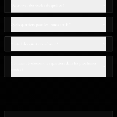
Où trouver des écoles de qualité ?
Quels quartiers pour les jeunes actifs ?
Y a-t-il des quartiers à éviter ?
Comment évolueront les quartiers dans les prochaines
années ?