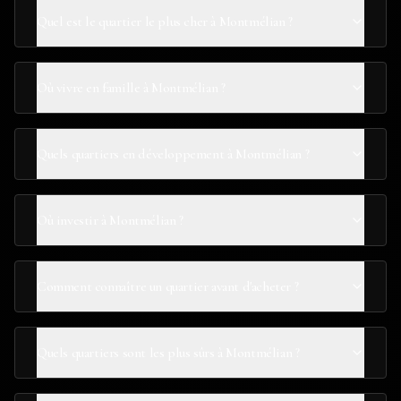
Quel est le quartier le plus cher à Montmélian ?
Où vivre en famille à Montmélian ?
Quels quartiers en développement à Montmélian ?
Où investir à Montmélian ?
Comment connaître un quartier avant d'acheter ?
Quels quartiers sont les plus sûrs à Montmélian ?