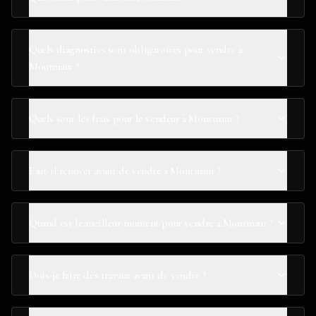
Quels diagnostics sont obligatoires pour vendre à
Montmaur ?
Quels sont les frais pour le vendeur à Montmaur ?
Faut-il rénover avant de vendre à Montmaur ?
Quand est le meilleur moment pour vendre à Montmaur ?
Dois-je faire des travaux avant de vendre ?