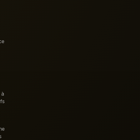
ce
 à
ifs
ne
s