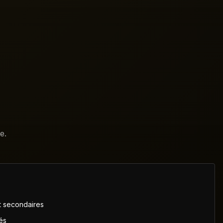
e.
et secondaires
és