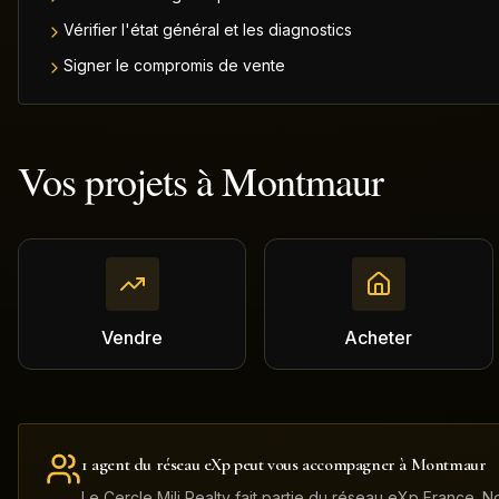
Vérifier l'état général et les diagnostics
Signer le compromis de vente
Vos projets à
Montmaur
Vendre
Acheter
1
agent
du réseau eXp
peut
vous accompagner à
Montmaur
Le Cercle Mili Realty fait partie du réseau eXp France.