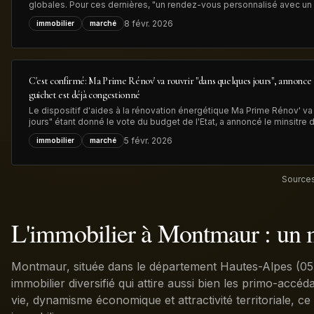
globales. Pour ces dernières, "un rendez-vous personnalisé avec un 
désormais obligatoire" avant le dépôt de la demande d'aide MaPrime
8 févr. 2026
immobilier
marché
gouvernement, dans
C'est confirmé: Ma Prime Rénov' va rouvrir "dans quelques jours", annonce 
guichet est déjà congestionné
Le dispositif d'aides à la rénovation énergétique Ma Prime Rénov' va 
jours" étant donné le vote du budget de l'Etat, a annoncé le minsitre
83.000 dossiers, déposés en 2025, sont en attente de traitement, ce q
5 févr. 2026
immobilier
marché
nouvelles demandes
Sources
L'immobilier à Montmaur : un
Montmaur, située dans le département Hautes-Alpes (05
immobilier diversifié qui attire aussi bien les primo-accéd
vie, dynamisme économique et attractivité territoriale, ce