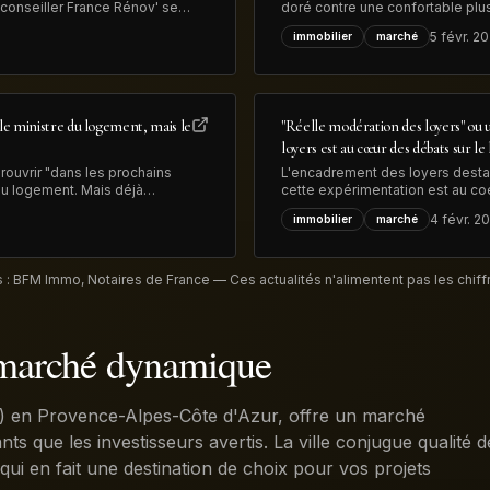
conseiller France Rénov' sera
doré contre une confortable plus-
Rénov', précise le
vendus pour 13 millions de dollars
5 févr. 2
immobilier
marché
transformation
le ministre du logement, mais le
"Réelle modération des loyers" ou un
loyers est au cœur des débats sur l
rouvrir "dans les prochains
L'encadrement des loyers destabi
 du logement. Mais déjà
cette expérimentation est au co
ui devrait limiter les
élections municipales de mars p
4 févr. 2
immobilier
marché
 : BFM Immo, Notaires de France — Ces actualités n'alimentent pas les chiffr
 marché dynamique
) en Provence-Alpes-Côte d'Azur, offre un marché
ants que les investisseurs avertis. La ville conjugue qualité d
 qui en fait une destination de choix pour vos projets