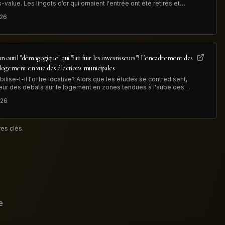
value. Les lingots d’or qui ornaient l'entrée ont été retirés et
 illustrant à la fois la hausse du métal précieux et la
026
 outil "démagogique" qui "fait fuir les investisseurs"? L'encadrement des
e logement en vue des élections municipales
lise-t-il l'offre locative? Alors que les études se contredisent,
eur des débats sur le logement en zones tendues à l'aube des
rochain.
026
es clés.
e