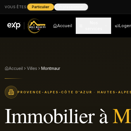
VOUS ÊTES
Particulier
Professionnel
Nos
Accueil
Loge
services
Accueil
Villes
Montmaur
PROVENCE-ALPES-CÔTE D'AZUR
· HAUTES-ALPES
Immobilier à
M