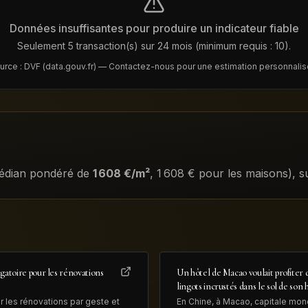
Données insuffisantes pour produire un indicateur fiable
Seulement 5 transaction(s) sur 24 mois (minimum requis : 10).
urce : DVF (data.gouv.fr) — Contactez-nous pour une estimation personnalis
médian pondéré de
1 608
€/m²
,
1 608
€ pour les maisons)
, s
igatoire pour les rénovations
Un hôtel de Macao voulait profiter d
lingots incrustés dans le sol de son 
r les rénovations par geste et
En Chine, à Macao, capitale mond