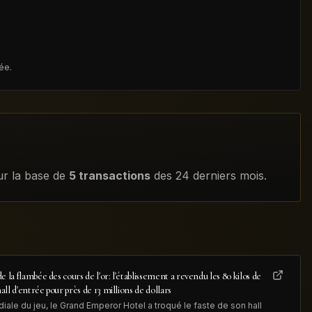
ée.
ur la base de
5
transactions
des 24 derniers mois
.
e la flambée des cours de l'or: l'établissement a revendu les 80 kilos de
hall d'entrée pour près de 13 millions de dollars
iale du jeu, le Grand Emperor Hotel a troqué le faste de son hall