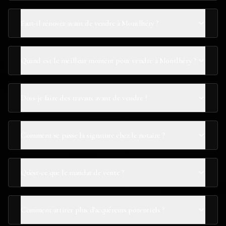
Faut-il rénover avant de vendre à Montlhéry ?
Quand est le meilleur moment pour vendre à Montlhéry ?
Dois-je faire des travaux avant de vendre ?
Comment se passe la signature chez le notaire ?
Qu'est-ce que le mandat de vente ?
Comment attirer plus d'acquéreurs potentiels ?