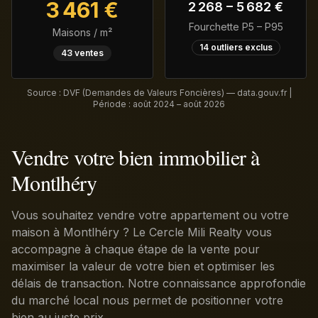
3 461
€
2 268
–
5 682
€
Fourchette P5 – P95
Maisons / m²
14
outliers exclus
43
ventes
Source : DVF (Demandes de Valeurs Foncières) — data.gouv.fr |
Période :
août 2024 – août 2026
Vendre votre bien immobilier à
Montlhéry
Vous souhaitez vendre votre appartement ou votre
maison à Montlhéry ? Le Cercle Mili Realty vous
accompagne à chaque étape de la vente pour
maximiser la valeur de votre bien et optimiser les
délais de transaction. Notre connaissance approfondie
du marché local nous permet de positionner votre
bien au juste prix.