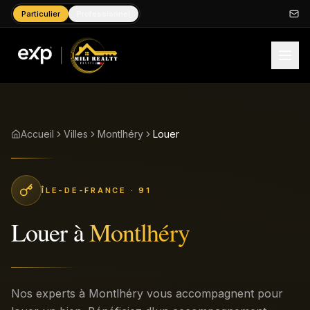
Particulier
Professionnel
Accueil
Villes
Montlhéry
Louer
ÎLE-DE-FRANCE
· 91
Louer
à
Montlhéry
Nos experts à Montlhéry vous accompagnent pour