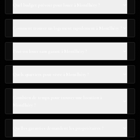
Quel budget prévoir pour louer à Montlhéry ?
Comment trouver un logement rapidement à Montlhéry ?
Peut-on louer sans garant à Montlhéry ?
Quels quartiers pour vivre à Montlhéry ?
Combien de temps pour trouver une location à
Montlhéry ?
Quelles garanties demandent les propriétaires ?