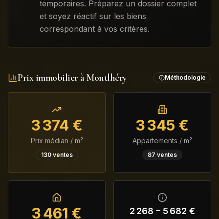
temporaires. Préparez un dossier complet
et soyez réactif sur les biens
correspondant à vos critères.
Prix immobilier à
Montlhéry
Méthodologie
3 374
€
3 345
€
Prix médian / m²
Appartements / m²
130
ventes
87
ventes
3 461
€
2 268
–
5 682
€