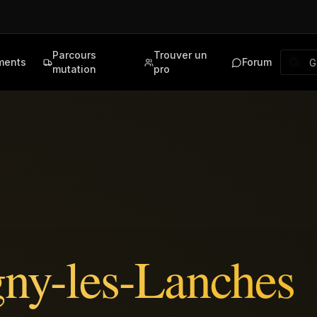
Parcours
Trouver un
ments
Forum
mutation
pro
ny-les-Lanches