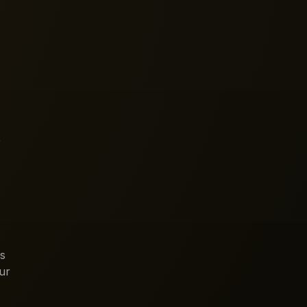
e
es
ur