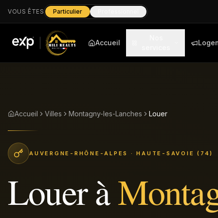
VOUS ÊTES
Particulier
Professionnel
Nos
Accueil
Loge
services
Accueil
Villes
Montagny-les-Lanches
Louer
AUVERGNE-RHÔNE-ALPES
· HAUTE-SAVOIE (74)
Louer
à
Montag