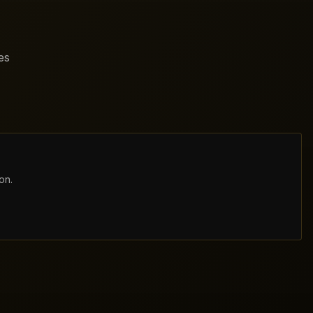
es
on.