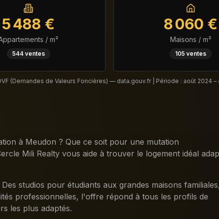
5 488
€
8 060
€
Appartements / m²
Maisons / m²
544
ventes
105
ventes
DVF (Demandes de Valeurs Foncières) — data.gouv.fr | Période :
août 2024 –
tion à Meudon ? Que ce soit pour une mutation
ercle Mili Realty vous aide à trouver le logement idéal adap
 Des studios pour étudiants aux grandes maisons familiales
és professionnelles, l'offre répond à tous les profils de
rs les plus adaptés.