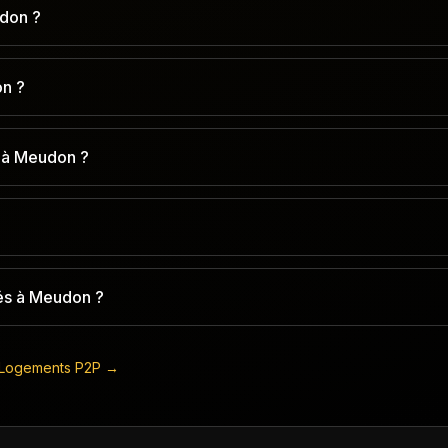
udon ?
on ?
 à Meudon ?
és à Meudon ?
Logements P2P →