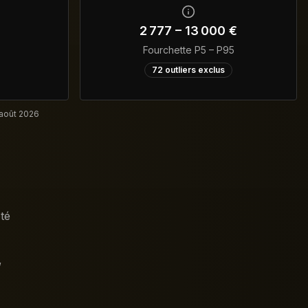
2 777
–
13 000
€
Fourchette P5 – P95
72
outliers exclus
 août 2026
té
,