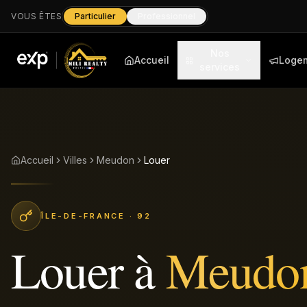
VOUS ÊTES
Particulier
Professionnel
Nos
Accueil
Loge
services
Accueil
Villes
Meudon
Louer
ÎLE-DE-FRANCE
· 92
Louer
à
Meudo