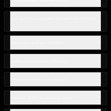
Comment financer mon achat à Meudon ?
Quels quartiers recommandés pour une famille à Meudon
?
Peut-on négocier le prix à Meudon ?
Quelles aides pour acheter à Meudon ?
Comment visiter des biens à distance ?
Comment calculer ma capacité d'emprunt ?