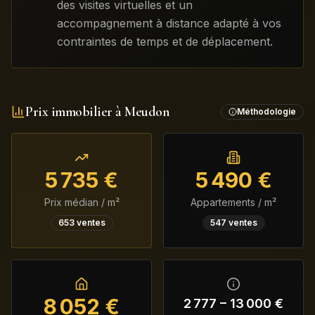
des visites virtuelles et un
accompagnement à distance adapté à vos
contraintes de temps et de déplacement.
Prix immobilier à
Meudon
Méthodologie
5 735
€
5 490
€
Prix médian / m²
Appartements / m²
653
ventes
547
ventes
8 052
€
2 777
–
13 000
€