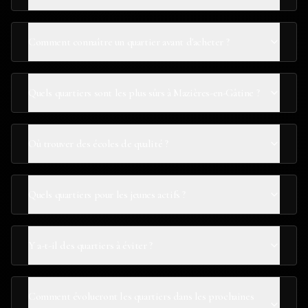
Comment connaître un quartier avant d'acheter ?
Quels quartiers sont les plus sûrs à Mazières-en-Gâtine ?
Où trouver des écoles de qualité ?
Quels quartiers pour les jeunes actifs ?
Y a-t-il des quartiers à éviter ?
Comment évolueront les quartiers dans les prochaines