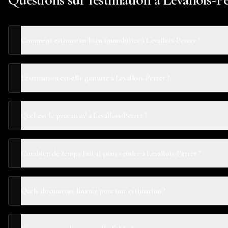
Comment estimer un bien immobilier à Levallois-Perret ?
L'estimation est-elle gratuite à Levallois-Perret ?
Quel est le prix au m² à Levallois-Perret ?
Combien de temps faut-il pour vendre à Levallois-Perret ?
Quels documents fournir pour une estimation ?