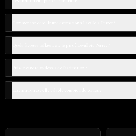
L'estimation en ligne est-elle fiable ?
Comment se déroule une estimation à Levallois-Perret ?
Quels facteurs influencent le prix à Levallois-Perret ?
Puis-je vendre au-dessus de l'estimation ?
L'estimation est-elle valable combien de temps ?