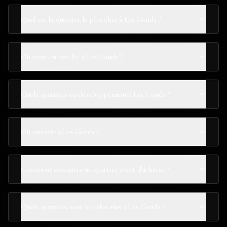
Quel est le quartier le plus cher à Les Gonds ?
Où vivre en famille à Les Gonds ?
Quels quartiers en développement à Les Gonds ?
Où investir à Les Gonds ?
Comment connaître un quartier avant d'acheter ?
Quels quartiers sont les plus sûrs à Les Gonds ?