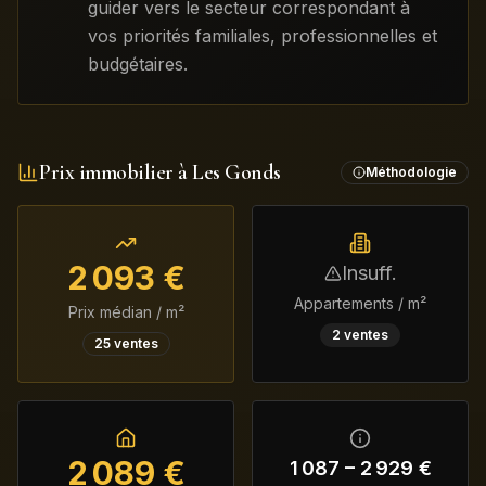
guider vers le secteur correspondant à
vos priorités familiales, professionnelles et
budgétaires.
Prix immobilier à
Les Gonds
Méthodologie
2 093
€
Insuff.
Appartements / m²
Prix médian / m²
2
ventes
25
ventes
2 089
€
1 087
–
2 929
€