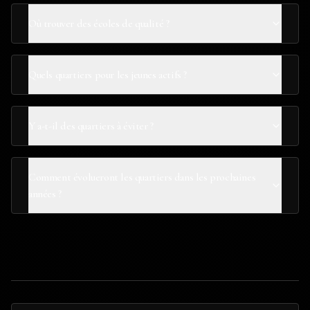
Où trouver des écoles de qualité ?
Quels quartiers pour les jeunes actifs ?
Y a-t-il des quartiers à éviter ?
Comment évolueront les quartiers dans les prochaines
années ?