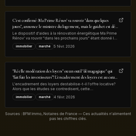
illustrant à la fois la hausse du métal précieux et la
transformation
C'est confirmé: Ma Prime Rénov' va rouvrir "dans quelques
jours", annonce le ministre du logement, mais le guichet est déjà
congestionné
Le dispositif d'aides à la rénovation énergétique Ma Prime
Rénov' va rouvrir "dans les prochains jours" étant donné le
vote du budget de l'Etat, a annoncé le minsitre du
5 févr. 2026
immobilier
marché
logement. Mais déjà 83.000 dossiers, déposés en 2025,
sont en attente de traitement, ce qui devrait limiter les
nouvelles demandes
"Réelle modération des loyers" ou un outil "démagogique" qui
"fait fuir les investisseurs"? L'encadrement des loyers est au cœur
des débats sur le logement en vue des élections municipales
L'encadrement des loyers destabilise-t-il l'offre locative?
Alors que les études se contredisent, cette
expérimentation est au coeur des débats sur le logement
4 févr. 2026
immobilier
marché
en zones tendues à l'aube des élections municipales de
mars prochain.
Sources : BFM Immo, Notaires de France — Ces actualités n'alimentent
pas les chiffres clés.