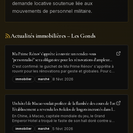
demande locative soutenue liée aux
mouvements de personnel militaire.
Actualités immobilières
– Les Gonds
Ma Prime Rénov' s'apprête à rouvrir: un rendez-vous
"personnalisé" sera obligatoire pour les rénovations d'ampleur
afin de lutter contre la fraude
C'est confirmé: le guichet de Ma Prime Rénov' s'apprête à
rouvrir pour les rénovations par geste et globales. Pour ces
dernières, "un rendez-vous personnalisé avec un
8 févr. 2026
immobilier
marché
conseiller France Rénov' sera désormais obligatoire" avant
le dépôt de la demande d'aide MaPrimeRénov', précise le
gouvernement, dans
Un hôtel de Macao voulait profiter de la flambée des cours de l'or:
l'établissement a revendu les 80 kilos de lingots incrustés dans le
sol de son hall d'entrée pour près de 13 millions de dollars
En Chine, à Macao, capitale mondiale du jeu, le Grand
Emperor Hotel a troqué le faste de son hall doré contre une
confortable plus-value. Les lingots d’or qui ornaient
5 févr. 2026
immobilier
marché
l'entrée ont été retirés et vendus pour 13 millions de dollars