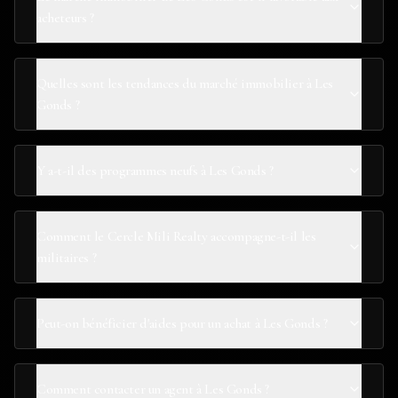
acheteurs ?
Quelles sont les tendances du marché immobilier à Les
Gonds ?
Y a-t-il des programmes neufs à Les Gonds ?
Comment le Cercle Mili Realty accompagne-t-il les
militaires ?
Peut-on bénéficier d'aides pour un achat à Les Gonds ?
Comment contacter un agent à Les Gonds ?