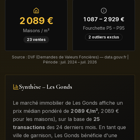
2 089
€
1 087
–
2 929
€
Fourchette P5 – P95
Maisons / m²
2
outliers exclus
23
ventes
Source : DVF (Demandes de Valeurs Foncières) — data.gouv.fr |
Période :
juil. 2024 – juil. 2026
Synthèse –
Les Gonds
Le marché immobilier de
Les Gonds
affiche un
prix médian pondéré de
2 089
€/m²
,
2 089
€
pour les maisons)
, sur la base de
25
transactions
des 24 derniers mois
.
En tant que
ville de garnison, Les Gonds bénéficie d'une