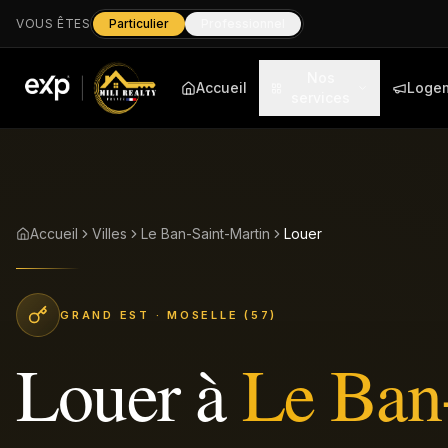
VOUS ÊTES
Particulier
Professionnel
Nos
Accueil
Loge
services
Accueil
Villes
Le Ban-Saint-Martin
Louer
GRAND EST
· MOSELLE (57)
Louer
à
Le Ban