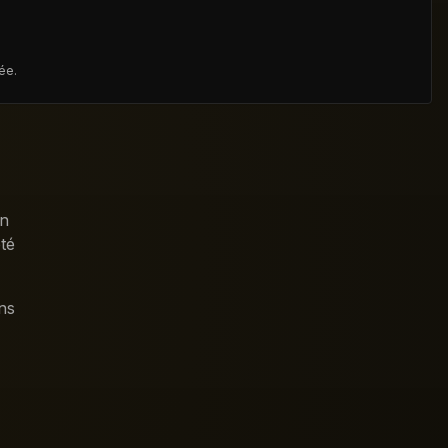
ée.
on
té
ns