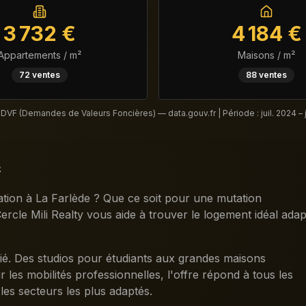
3 732
€
4 184
€
Appartements / m²
Maisons / m²
72
ventes
88
ventes
 DVF (Demandes de Valeurs Foncières) — data.gouv.fr | Période :
juil. 2024 – 
e
ion à La Farlède ? Que ce soit pour une mutation
ercle Mili Realty vous aide à trouver le logement idéal adap
fié. Des studios pour étudiants aux grandes maisons
les mobilités professionnelles, l'offre répond à tous les
 les secteurs les plus adaptés.