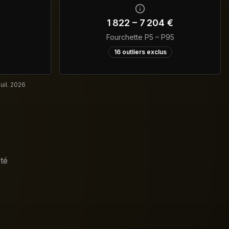
1 822
–
7 204
€
Fourchette P5 – P95
16
outliers exclus
juil. 2026
té