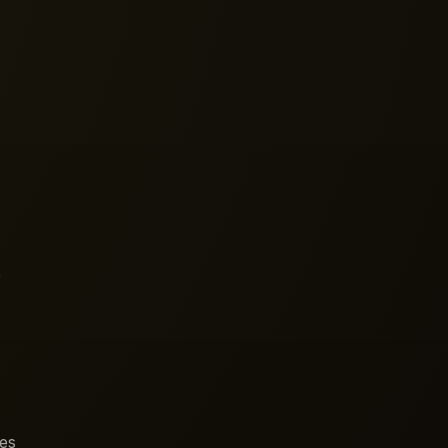
e
les