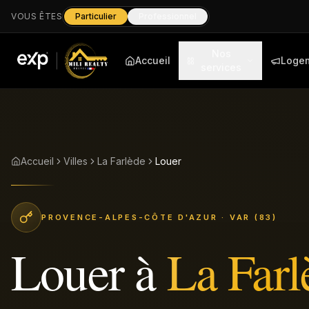
VOUS ÊTES
Particulier
Professionnel
Nos
Accueil
Loge
services
Accueil
Villes
La Farlède
Louer
PROVENCE-ALPES-CÔTE D'AZUR
· VAR (83)
Louer
à
La Farl