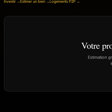
Investir →
Estimer un bien →
Logements P2P →
Votre pr
Estimation g