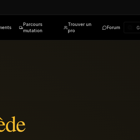
Parcours
Trouver un
ments
Forum
mutation
pro
ède