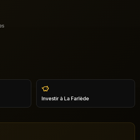
es
Investir
à
La Farlède