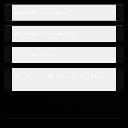
Où trouver des écoles de qualité ?
Quels quartiers pour les jeunes actifs ?
Y a-t-il des quartiers à éviter ?
Comment évolueront les quartiers dans les prochaines
années ?