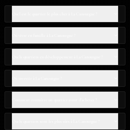
Quel est le quartier le plus cher à La Canourgue ?
Où vivre en famille à La Canourgue ?
Quels quartiers en développement à La Canourgue ?
Où investir à La Canourgue ?
Comment connaître un quartier avant d'acheter ?
Quels quartiers sont les plus sûrs à La Canourgue ?