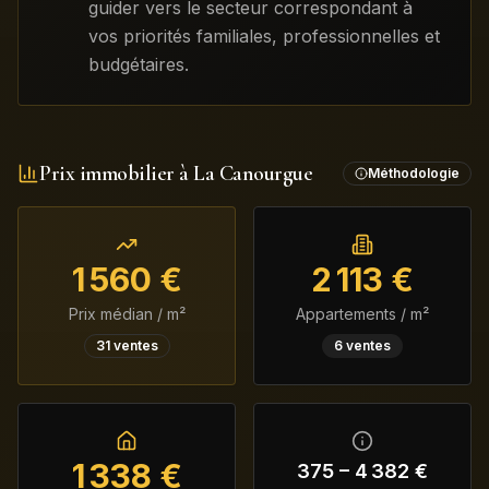
guider vers le secteur correspondant à
vos priorités familiales, professionnelles et
budgétaires.
Prix immobilier à
La Canourgue
Méthodologie
1 560
€
2 113
€
Prix médian / m²
Appartements / m²
31
ventes
6
ventes
1 338
€
375
–
4 382
€