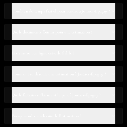
Combien de temps faut-il pour vendre à Jonzier-Épagny ?
Quels documents fournir pour une estimation ?
L'estimation en ligne est-elle fiable ?
Comment se déroule une estimation à Jonzier-Épagny ?
Quels facteurs influencent le prix à Jonzier-Épagny ?
Puis-je vendre au-dessus de l'estimation ?