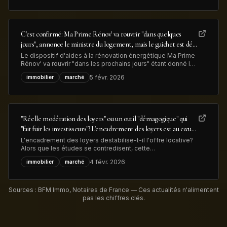
illustrant à la fois la hausse du métal précieux et la
transformation
C'est confirmé: Ma Prime Rénov' va rouvrir "dans quelques
jours", annonce le ministre du logement, mais le guichet est déjà
congestionné
Le dispositif d'aides à la rénovation énergétique Ma Prime
Rénov' va rouvrir "dans les prochains jours" étant donné le
vote du budget de l'Etat, a annoncé le minsitre du
5 févr. 2026
immobilier
marché
logement. Mais déjà 83.000 dossiers, déposés en 2025,
sont en attente de traitement, ce qui devrait limiter les
nouvelles demandes
"Réelle modération des loyers" ou un outil "démagogique" qui
"fait fuir les investisseurs"? L'encadrement des loyers est au cœur
des débats sur le logement en vue des élections municipales
L'encadrement des loyers destabilise-t-il l'offre locative?
Alors que les études se contredisent, cette
expérimentation est au coeur des débats sur le logement
4 févr. 2026
immobilier
marché
en zones tendues à l'aube des élections municipales de
mars prochain.
Sources : BFM Immo, Notaires de France — Ces actualités n'alimentent
pas les chiffres clés.