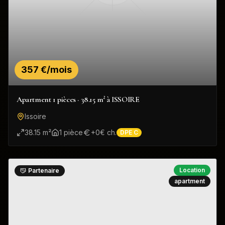
357 €/mois
Apartment 1 pièces · 38.15 m² à ISSOIRE
Issoire
38.15
m²
1
pièce
+
0
€ ch.
DPE
C
Location
Partenaire
apartment