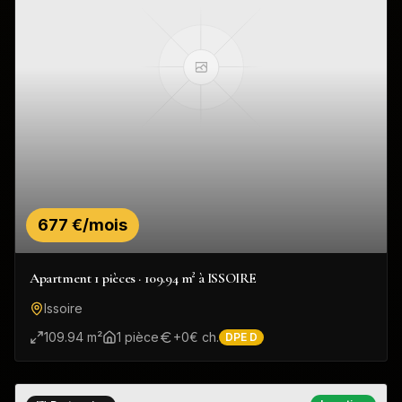
677 €/mois
Apartment 1 pièces · 109.94 m² à ISSOIRE
Issoire
109.94
m²
1
pièce
+
0
€ ch.
DPE
D