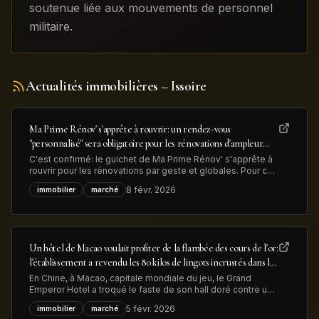
soutenue liée aux mouvements de personnel
militaire.
Actualités immobilières
– Issoire
Ma Prime Rénov' s'apprête à rouvrir: un rendez-vous
"personnalisé" sera obligatoire pour les rénovations d'ampleur
afin de lutter contre la fraude
C'est confirmé: le guichet de Ma Prime Rénov' s'apprête à
rouvrir pour les rénovations par geste et globales. Pour ces
dernières, "un rendez-vous personnalisé avec un
8 févr. 2026
immobilier
marché
conseiller France Rénov' sera désormais obligatoire" avant
le dépôt de la demande d'aide MaPrimeRénov', précise le
gouvernement, dans
Un hôtel de Macao voulait profiter de la flambée des cours de l'or:
l'établissement a revendu les 80 kilos de lingots incrustés dans le
sol de son hall d'entrée pour près de 13 millions de dollars
En Chine, à Macao, capitale mondiale du jeu, le Grand
Emperor Hotel a troqué le faste de son hall doré contre une
confortable plus-value. Les lingots d’or qui ornaient
5 févr. 2026
immobilier
marché
l'entrée ont été retirés et vendus pour 13 millions de dollars