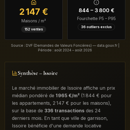
2 147
€
844
–
3 800
€
Fourchette P5 – P95
Maisons / m²
36
outliers exclus
152
ventes
Source : DVF (Demandes de Valeurs Foncières) — data.gouv.fr |
Période :
août 2024 – août 2026
Synthèse –
Issoire
Le marché immobilier de
Issoire
affiche un prix
médian pondéré de
1 965
€/m²
(
1 844
€ pour
les appartements
,
2 147
€ pour les maisons)
,
sur la base de
336
transactions
des 24
derniers mois
.
En tant que ville de garnison,
Issoire bénéficie d'une demande locative