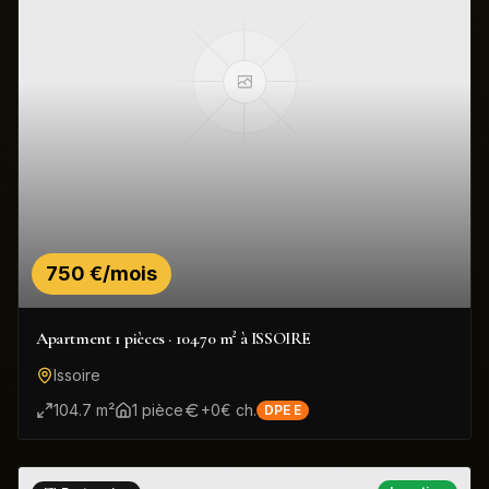
750 €/mois
Apartment 1 pièces · 104.70 m² à ISSOIRE
Issoire
104.7
m²
1
pièce
+
0
€ ch.
DPE
E