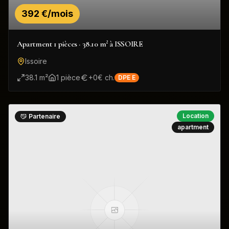
392 €/mois
Apartment 1 pièces · 38.10 m² à ISSOIRE
Issoire
38.1
m²
1
pièce
+
0
€ ch.
DPE
E
Location
Partenaire
apartment