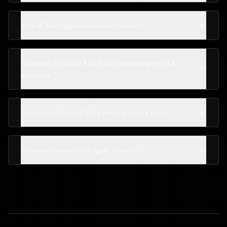
Y a-t-il des programmes neufs à Issoire ?
Comment le Cercle Mili Realty accompagne-t-il les
militaires ?
Peut-on bénéficier d'aides pour un achat à Issoire ?
Comment contacter un agent à Issoire ?