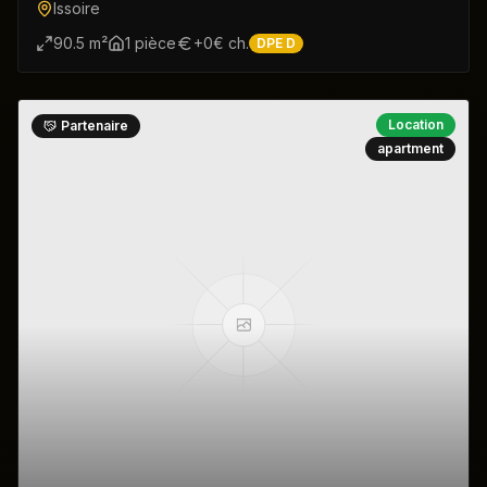
Issoire
90.5
m²
1
pièce
+
0
€ ch.
DPE
D
Location
Partenaire
apartment