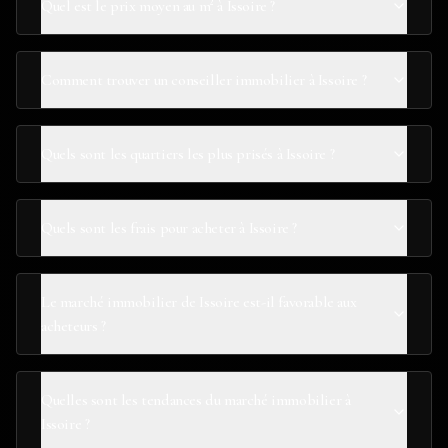
Quel est le prix moyen au m² à Issoire ?
Comment trouver un conseiller immobilier à Issoire ?
Quels sont les quartiers les plus prisés à Issoire ?
Quels sont les frais pour acheter à Issoire ?
Le marché immobilier de Issoire est-il favorable aux
acheteurs ?
Quelles sont les tendances du marché immobilier à
Issoire ?