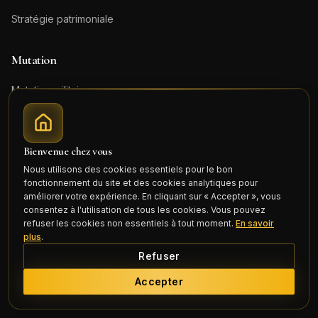
Stratégie patrimoniale
Mutation
Mutation militaire
Parcours mutation
Garnisons
Bienvenue chez vous
Se loger en garnison
Nous utilisons des cookies essentiels pour le bon
fonctionnement du site et des cookies analytiques pour
améliorer votre expérience. En cliquant sur « Accepter », vous
consentez à l'utilisation de tous les cookies. Vous pouvez
Le Cercle
refuser les cookies non essentiels à tout moment.
En savoir
plus
.
Le Cercle
Refuser
La Team
Accepter
Les Fondateurs