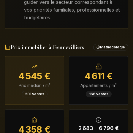
guider vers le secteur correspondant à
vos priorités familiales, professionnelles et
budgétaires.
Prix immobilier à
Gennevilliers
Méthodologie
4 545
€
4 611
€
Prix médian / m²
Appartements / m²
201
ventes
166
ventes
4 358
€
2 683
–
6 796
€