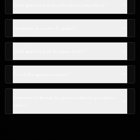
Quels quartiers sont les plus sûrs à Gennevilliers ?
Où trouver des écoles de qualité ?
Quels quartiers pour les jeunes actifs ?
Y a-t-il des quartiers à éviter ?
Comment évolueront les quartiers dans les prochaines
années ?