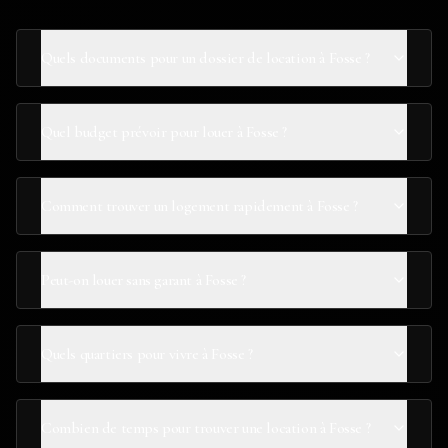
Quels documents pour un dossier de location à Fosse ?
Quel budget prévoir pour louer à Fosse ?
Comment trouver un logement rapidement à Fosse ?
Peut-on louer sans garant à Fosse ?
Quels quartiers pour vivre à Fosse ?
Combien de temps pour trouver une location à Fosse ?