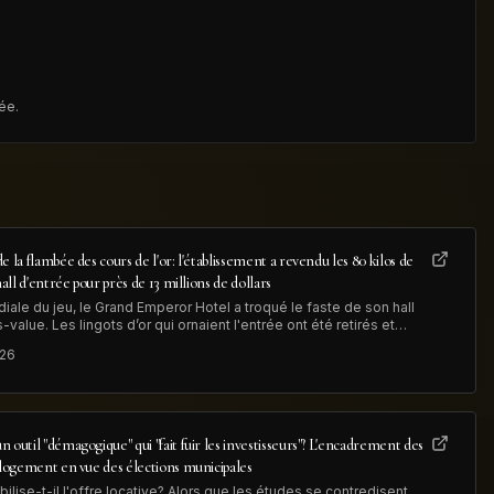
ée.
e la flambée des cours de l'or: l'établissement a revendu les 80 kilos de
hall d'entrée pour près de 13 millions de dollars
iale du jeu, le Grand Emperor Hotel a troqué le faste de son hall
value. Les lingots d’or qui ornaient l'entrée ont été retirés et
 illustrant à la fois la hausse du métal précieux et la
026
 outil "démagogique" qui "fait fuir les investisseurs"? L'encadrement des
e logement en vue des élections municipales
lise-t-il l'offre locative? Alors que les études se contredisent,