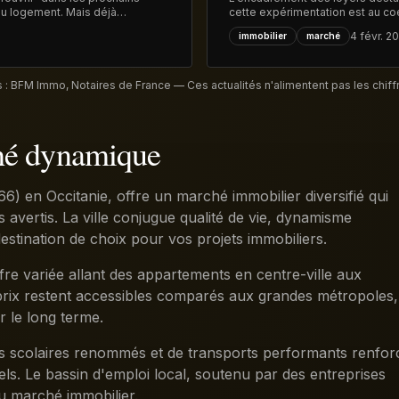
 du logement. Mais déjà
cette expérimentation est au co
ui devrait limiter les
élections municipales de mars p
4 févr. 2
immobilier
marché
 : BFM Immo, Notaires de France — Ces actualités n'alimentent pas les chiffr
ché dynamique
6) en Occitanie, offre un marché immobilier diversifié qui
s avertis. La ville conjugue qualité de vie, dynamisme
 destination de choix pour vos projets immobiliers.
re variée allant des appartements en centre-ville aux
s prix restent accessibles comparés aux grandes métropoles,
r le long terme.
nts scolaires renommés et de transports performants renfor
nnels. Le bassin d'emploi local, soutenu par des entreprises
au marché immobilier.