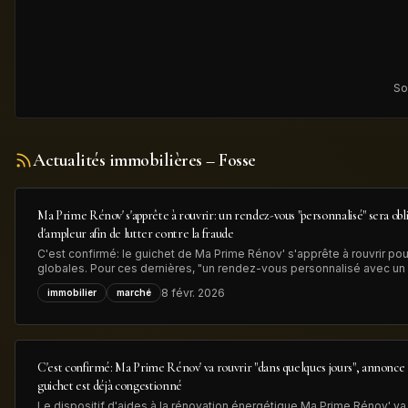
So
Actualités immobilières
– Fosse
Ma Prime Rénov' s'apprête à rouvrir: un rendez-vous "personnalisé" sera obl
d'ampleur afin de lutter contre la fraude
C'est confirmé: le guichet de Ma Prime Rénov' s'apprête à rouvrir pou
globales. Pour ces dernières, "un rendez-vous personnalisé avec un 
désormais obligatoire" avant le dépôt de la demande d'aide MaPrime
8 févr. 2026
immobilier
marché
gouvernement, dans
C'est confirmé: Ma Prime Rénov' va rouvrir "dans quelques jours", annonce 
guichet est déjà congestionné
Le dispositif d'aides à la rénovation énergétique Ma Prime Rénov' va 