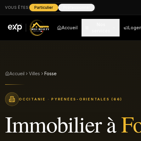
VOUS ÊTES
Particulier
Professionnel
Nos
Accueil
Loge
services
Accueil
Villes
Fosse
OCCITANIE
· PYRÉNÉES-ORIENTALES (66)
Immobilier à
Fo