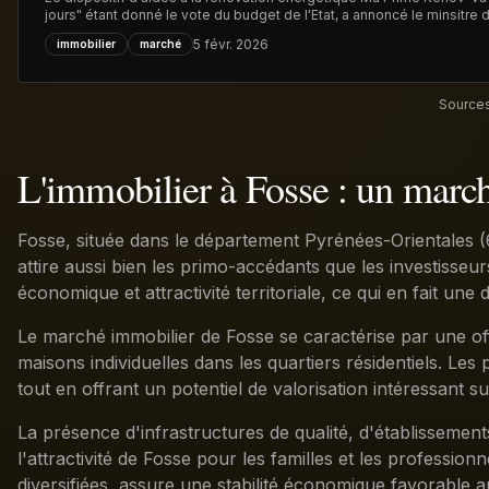
jours" étant donné le vote du budget de l'Etat, a annoncé le minsitre
83.000 dossiers, déposés en 2025, sont en attente de traitement, ce q
5 févr. 2026
immobilier
marché
nouvelles demandes
Sources
L'immobilier à Fosse : un mar
Fosse, située dans le département Pyrénées-Orientales (6
attire aussi bien les primo-accédants que les investisseur
économique et attractivité territoriale, ce qui en fait une
Le marché immobilier de Fosse se caractérise par une off
maisons individuelles dans les quartiers résidentiels. Le
tout en offrant un potentiel de valorisation intéressant su
La présence d'infrastructures de qualité, d'établisseme
l'attractivité de Fosse pour les familles et les professio
diversifiées, assure une stabilité économique favorable 