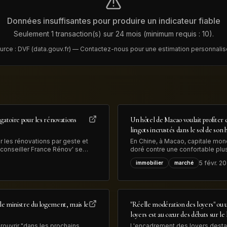
Données insuffisantes pour produire un indicateur fiable
Seulement 1 transaction(s) sur 24 mois (minimum requis : 10).
urce : DVF (data.gouv.fr) — Contactez-nous pour une estimation personnalis
igatoire pour les rénovations
Un hôtel de Macao voulait profiter d
lingots incrustés dans le sol de son 
r les rénovations par geste et
En Chine, à Macao, capitale mond
conseiller France Rénov' sera
doré contre une confortable plus-
Rénov', précise le
vendus pour 13 millions de dollars
5 févr. 2
immobilier
marché
transformation
le ministre du logement, mais le
"Réelle modération des loyers" ou un
loyers est au cœur des débats sur l
rouvrir "dans les prochains
L'encadrement des loyers destabi