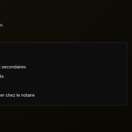
e.
et secondaires
és
ner chez le notaire