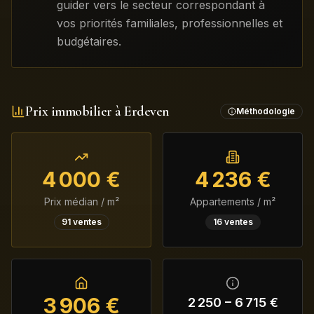
guider vers le secteur correspondant à
vos priorités familiales, professionnelles et
budgétaires.
Prix immobilier à
Erdeven
Méthodologie
4 000
€
4 236
€
Prix médian / m²
Appartements / m²
91
ventes
16
ventes
3 906
€
2 250
–
6 715
€