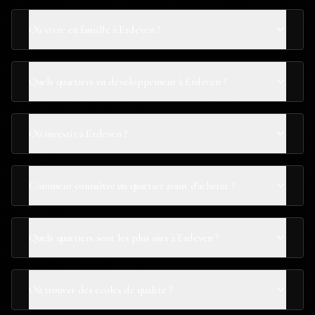
Où vivre en famille à Erdeven ?
Quels quartiers en développement à Erdeven ?
Où investir à Erdeven ?
Comment connaître un quartier avant d'acheter ?
Quels quartiers sont les plus sûrs à Erdeven ?
Où trouver des écoles de qualité ?