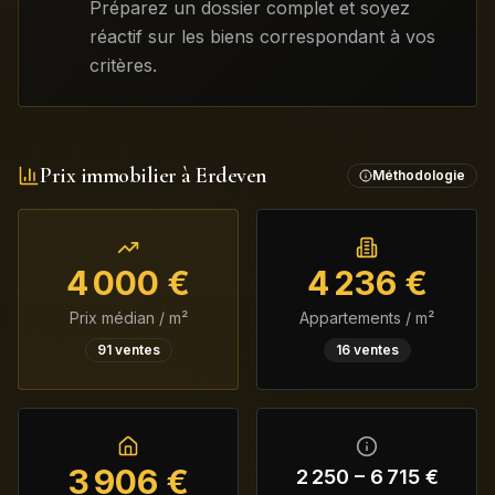
Préparez un dossier complet et soyez
réactif sur les biens correspondant à vos
critères.
Prix immobilier à
Erdeven
Méthodologie
4 000
€
4 236
€
Prix médian / m²
Appartements / m²
91
ventes
16
ventes
3 906
€
2 250
–
6 715
€