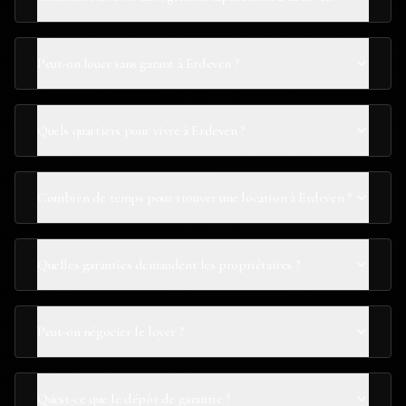
Peut-on louer sans garant à Erdeven ?
Quels quartiers pour vivre à Erdeven ?
Combien de temps pour trouver une location à Erdeven ?
Quelles garanties demandent les propriétaires ?
Peut-on négocier le loyer ?
Qu'est-ce que le dépôt de garantie ?