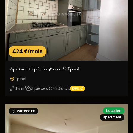
424 €/mois
Apartment 2 pièces · 48.00 m² à Epinal
Épinal
48
m²
2
pièce
s
+
30
€ ch.
DPE
C
Location
Partenaire
apartment