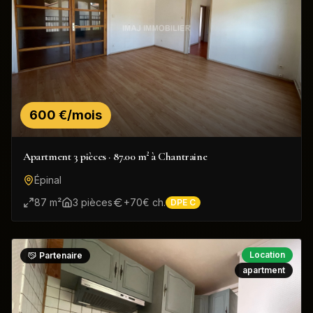
600 €/mois
Apartment 3 pièces · 87.00 m² à Chantraine
Épinal
87
m²
3
pièce
s
+
70
€ ch.
DPE
C
Location
Partenaire
apartment