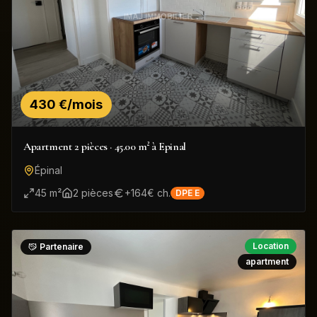
430 €/mois
Apartment 2 pièces · 45.00 m² à Epinal
Épinal
45
m²
2
pièce
s
+
164
€ ch.
DPE
E
Location
Partenaire
apartment