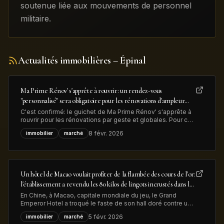
soutenue liée aux mouvements de personnel
militaire.
Actualités immobilières
– Épinal
Ma Prime Rénov' s'apprête à rouvrir: un rendez-vous
"personnalisé" sera obligatoire pour les rénovations d'ampleur
afin de lutter contre la fraude
C'est confirmé: le guichet de Ma Prime Rénov' s'apprête à
rouvrir pour les rénovations par geste et globales. Pour ces
dernières, "un rendez-vous personnalisé avec un
8 févr. 2026
immobilier
marché
conseiller France Rénov' sera désormais obligatoire" avant
le dépôt de la demande d'aide MaPrimeRénov', précise le
gouvernement, dans
Un hôtel de Macao voulait profiter de la flambée des cours de l'or:
l'établissement a revendu les 80 kilos de lingots incrustés dans le
sol de son hall d'entrée pour près de 13 millions de dollars
En Chine, à Macao, capitale mondiale du jeu, le Grand
Emperor Hotel a troqué le faste de son hall doré contre une
confortable plus-value. Les lingots d’or qui ornaient
5 févr. 2026
immobilier
marché
l'entrée ont été retirés et vendus pour 13 millions de dollars