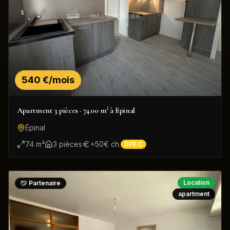
540 €/mois
Apartment 3 pièces · 74.00 m² à Epinal
Épinal
74
m²
3
pièce
s
+
50
€ ch.
DPE
C
Location
Partenaire
apartment