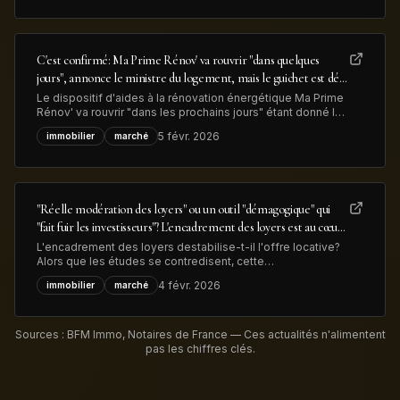
illustrant à la fois la hausse du métal précieux et la
transformation
C'est confirmé: Ma Prime Rénov' va rouvrir "dans quelques
jours", annonce le ministre du logement, mais le guichet est déjà
congestionné
Le dispositif d'aides à la rénovation énergétique Ma Prime
Rénov' va rouvrir "dans les prochains jours" étant donné le
vote du budget de l'Etat, a annoncé le minsitre du
5 févr. 2026
immobilier
marché
logement. Mais déjà 83.000 dossiers, déposés en 2025,
sont en attente de traitement, ce qui devrait limiter les
nouvelles demandes
"Réelle modération des loyers" ou un outil "démagogique" qui
"fait fuir les investisseurs"? L'encadrement des loyers est au cœur
des débats sur le logement en vue des élections municipales
L'encadrement des loyers destabilise-t-il l'offre locative?
Alors que les études se contredisent, cette
expérimentation est au coeur des débats sur le logement
4 févr. 2026
immobilier
marché
en zones tendues à l'aube des élections municipales de
mars prochain.
Sources : BFM Immo, Notaires de France — Ces actualités n'alimentent
pas les chiffres clés.