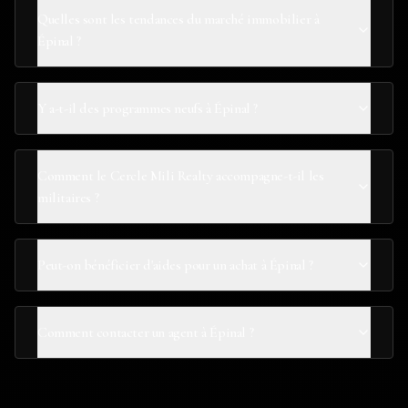
Quelles sont les tendances du marché immobilier à
Épinal ?
Y a-t-il des programmes neufs à Épinal ?
Comment le Cercle Mili Realty accompagne-t-il les
militaires ?
Peut-on bénéficier d'aides pour un achat à Épinal ?
Comment contacter un agent à Épinal ?