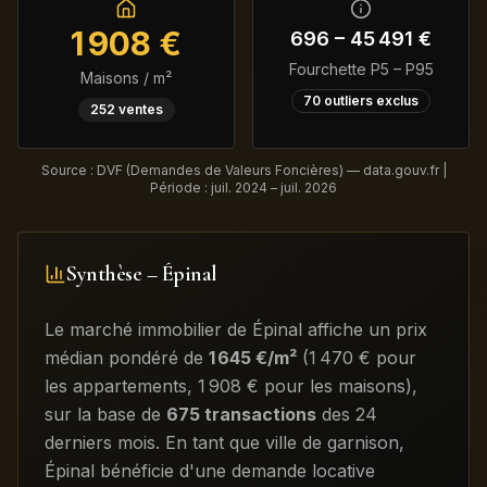
1 908
€
696
–
45 491
€
Fourchette P5 – P95
Maisons / m²
70
outliers exclus
252
ventes
Source : DVF (Demandes de Valeurs Foncières) — data.gouv.fr |
Période :
juil. 2024 – juil. 2026
Synthèse –
Épinal
Le marché immobilier de
Épinal
affiche un prix
médian pondéré de
1 645
€/m²
(
1 470
€ pour
les appartements
,
1 908
€ pour les maisons)
,
sur la base de
675
transactions
des 24
derniers mois
.
En tant que ville de garnison,
Épinal bénéficie d'une demande locative