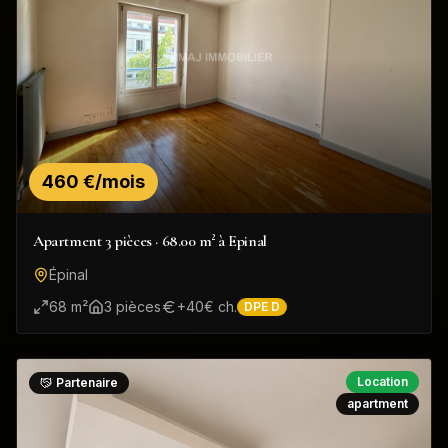
460 €/mois
Apartment 3 pièces · 68.00 m² à Epinal
Épinal
68
m²
3
pièce
s
+
40
€ ch.
DPE
D
Location
Partenaire
apartment