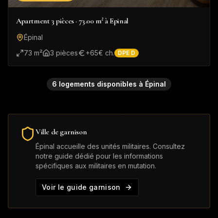
Apartment 3 pièces · 73.00 m² à Epinal
Épinal
73
m²
3
pièce
s
+
65
€ ch.
DPE
D
6
logement
s
disponible
s
à
Épinal
Ville de garnison
Épinal
accueille des unités militaires. Consultez
notre guide dédié pour les informations
spécifiques aux militaires en mutation.
Voir le guide garnison