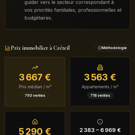
guider vers le secteur correspondant à
vos priorités familiales, professionnelles et
budgétaires.
Prix immobilier à
Créteil
Méthodologie
3 667
€
3 563
€
Prix médian / m²
Appartements / m²
793
ventes
716
ventes
5 290
€
2 383
–
6 969
€