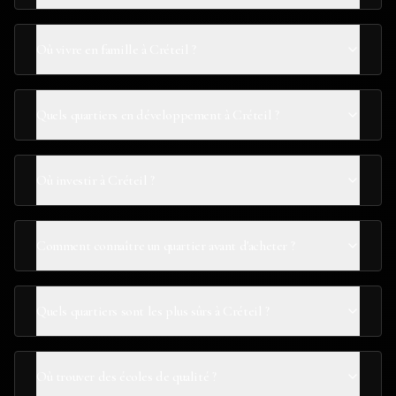
Où vivre en famille à Créteil ?
Quels quartiers en développement à Créteil ?
Où investir à Créteil ?
Comment connaître un quartier avant d'acheter ?
Quels quartiers sont les plus sûrs à Créteil ?
Où trouver des écoles de qualité ?