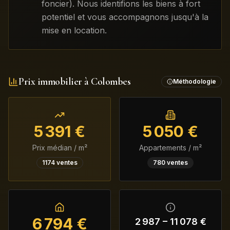
foncier). Nous identifions les biens à fort
potentiel et vous accompagnons jusqu'à la
mise en location.
Prix immobilier à
Colombes
Méthodologie
5 391
€
5 050
€
Prix médian / m²
Appartements / m²
1174
ventes
780
ventes
6 794
€
2 987
–
11 078
€