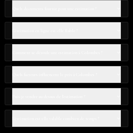
Quels documents fournir pour une estimation ?
L'estimation en ligne est-elle fiable ?
Comment se déroule une estimation à Colombes ?
Quels facteurs influencent le prix à Colombes ?
Puis-je vendre au-dessus de l'estimation ?
L'estimation est-elle valable combien de temps ?