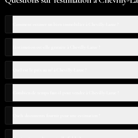
Comment estimer un bien immobilier à Chevilly-Larue ?
L'estimation est-elle gratuite à Chevilly-Larue ?
Quel est le prix au m² à Chevilly-Larue ?
Combien de temps faut-il pour vendre à Chevilly-Larue ?
Quels documents fournir pour une estimation ?