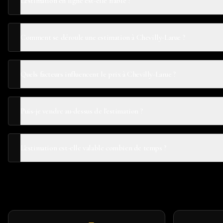
L'estimation en ligne est-elle fiable ?
Comment se déroule une estimation à Chevilly-Larue ?
Quels facteurs influencent le prix à Chevilly-Larue ?
Puis-je vendre au-dessus de l'estimation ?
L'estimation est-elle valable combien de temps ?