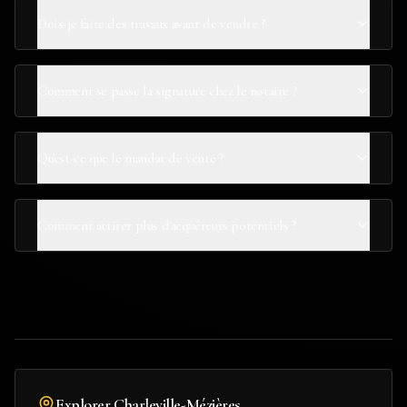
Dois-je faire des travaux avant de vendre ?
Comment se passe la signature chez le notaire ?
Qu'est-ce que le mandat de vente ?
Comment attirer plus d'acquéreurs potentiels ?
Explorer
Charleville-Mézières