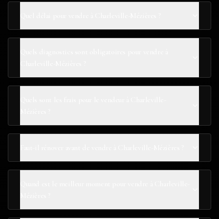
Quel délai pour vendre à Charleville-Mézières ?
Quels diagnostics sont obligatoires pour vendre à
Charleville-Mézières ?
Quels sont les frais pour le vendeur à Charleville-
Mézières ?
Faut-il rénover avant de vendre à Charleville-Mézières ?
Quand est le meilleur moment pour vendre à Charleville-
Mézières ?