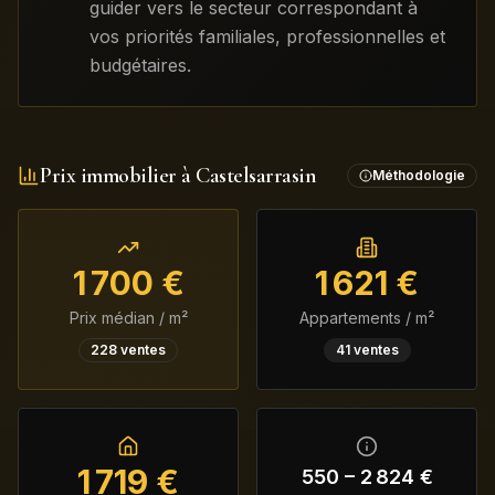
guider vers le secteur correspondant à
vos priorités familiales, professionnelles et
budgétaires.
Prix immobilier à
Castelsarrasin
Méthodologie
1 700
€
1 621
€
Prix médian / m²
Appartements / m²
228
ventes
41
ventes
1 719
€
550
–
2 824
€