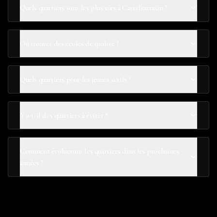
Quels quartiers sont les plus sûrs à Castelsarrasin ?
Où trouver des écoles de qualité ?
Quels quartiers pour les jeunes actifs ?
Y a-t-il des quartiers à éviter ?
Comment évolueront les quartiers dans les prochaines
années ?