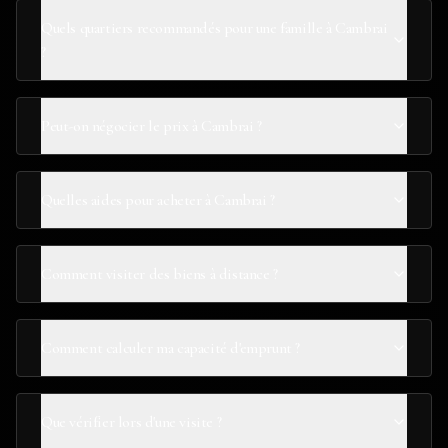
Quels quartiers recommandés pour une famille à Cambrai
?
Peut-on négocier le prix à Cambrai ?
Quelles aides pour acheter à Cambrai ?
Comment visiter des biens à distance ?
Comment calculer ma capacité d'emprunt ?
Que vérifier lors d'une visite ?