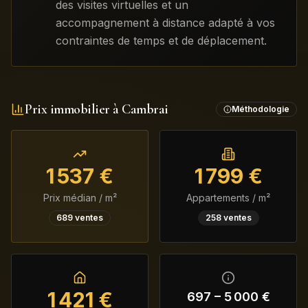
des visites virtuelles et un
accompagnement à distance adapté à vos
contraintes de temps et de déplacement.
Prix immobilier à
Cambrai
Méthodologie
1 537
€
1 799
€
Prix médian / m²
Appartements / m²
689
ventes
258
ventes
1 421
€
697
–
5 000
€