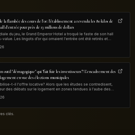
e la flambée des cours de l'or: l'établissement a revendu les 80 kilos de
hall d'entrée pour près de 13 millions de dollars
iale du jeu, le Grand Emperor Hotel a troqué le faste de son hall
value. Les lingots d’or qui ornaient l'entrée ont été retirés et
 illustrant à la fois la hausse du métal précieux et la
026
 outil "démagogique" qui "fait fuir les investisseurs"? L'encadrement des
e logement en vue des élections municipales
lise-t-il l'offre locative? Alors que les études se contredisent,
eur des débats sur le logement en zones tendues à l'aube des
rochain.
026
es clés.