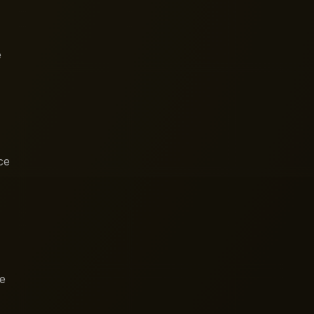
e
ce
ue