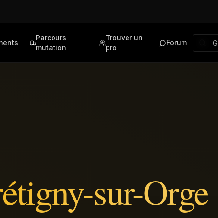
Parcours
Trouver un
ments
Forum
mutation
pro
étigny-sur-Orge