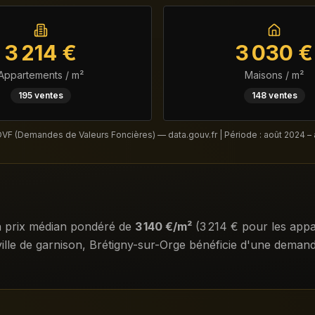
3 214
€
3 030
€
Appartements / m²
Maisons / m²
195
ventes
148
ventes
DVF (Demandes de Valeurs Foncières) — data.gouv.fr | Période :
août 2024 –
n prix médian pondéré de
3 140
€/m²
(
3 214
€ pour les app
ville de garnison, Brétigny-sur-Orge bénéficie d'une dema