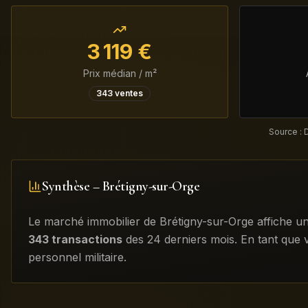
3 119
€
Prix médian / m²
343
ventes
Source : 
Synthèse –
Brétigny-sur-Orge
Le marché immobilier de
Brétigny-sur-Orge
affiche u
343
transactions
des 24 derniers mois
.
En tant que 
personnel militaire.