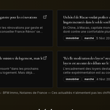
igatoire pour les rénovations
Un hôtel de Macao voulait profiter d
lingots incrustés dans le sol de son 
r les rénovations par geste et
En Chine, à Macao, capitale mond
conseiller France Rénov' sera
doré contre une confortable plus-
Rénov', précise le
vendus pour 13 millions de dollars
5 févr. 2
immobilier
marché
transformation
le ministre du logement, mais le
"Réelle modération des loyers" ou un
loyers est au cœur des débats sur l
rouvrir "dans les prochains
L'encadrement des loyers destabi
 du logement. Mais déjà
cette expérimentation est au co
ui devrait limiter les
élections municipales de mars p
4 févr. 2
immobilier
marché
 : BFM Immo, Notaires de France — Ces actualités n'alimentent pas les chiffr