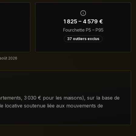
1 825
–
4 579
€
Fourchette P5 – P95
37
outliers exclus
 août 2026
artements
,
3 030
€ pour les maisons)
, sur la base de
nde locative soutenue liée aux mouvements de