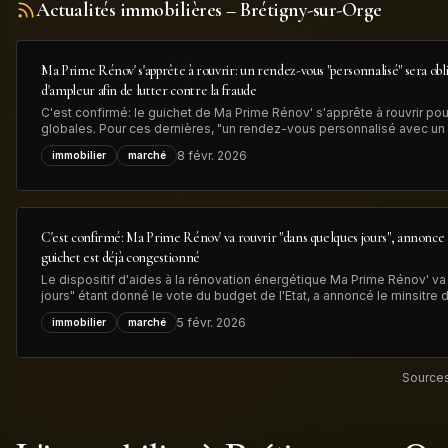
Actualités immobilières
– Brétigny-sur-Orge
Ma Prime Rénov' s'apprête à rouvrir: un rendez-vous "personnalisé" sera obl
d'ampleur afin de lutter contre la fraude
C'est confirmé: le guichet de Ma Prime Rénov' s'apprête à rouvrir pou
globales. Pour ces dernières, "un rendez-vous personnalisé avec un 
désormais obligatoire" avant le dépôt de la demande d'aide MaPrime
8 févr. 2026
immobilier
marché
gouvernement, dans
C'est confirmé: Ma Prime Rénov' va rouvrir "dans quelques jours", annonce 
guichet est déjà congestionné
Le dispositif d'aides à la rénovation énergétique Ma Prime Rénov' va 
jours" étant donné le vote du budget de l'Etat, a annoncé le minsitre
83.000 dossiers, déposés en 2025, sont en attente de traitement, ce q
5 févr. 2026
immobilier
marché
nouvelles demandes
Sources