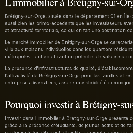
L'immobilier à Brétigny-sur-O
Brétigny-sur-Orge, située dans le département 91 en Île-d
aussi bien les primo-accédants que les investisseurs ave
et attractivité territoriale, ce qui en fait une destination 
Le marché immobilier de Brétigny-sur-Orge se caractéris
ville aux maisons individuelles dans les quartiers réside
métropoles, tout en offrant un potentiel de valorisation i
La présence d'infrastructures de qualité, d'établisseme
l'attractivité de Brétigny-sur-Orge pour les familles et l
entreprises diversifiées, assure une stabilité économiqu
Pourquoi investir à Brétigny-su
Investir dans l'immobilier à Brétigny-sur-Orge présent
grâce à la présence d'étudiants, de jeunes actifs et de fa
rendements locatifs sont attractifs, souvent supérieurs 