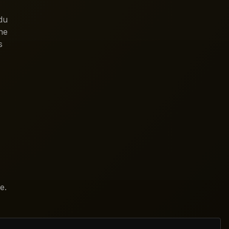
du
ne
s
e.