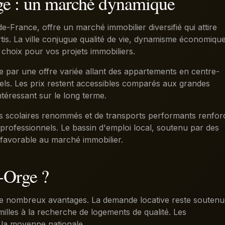
rge : un marché dynamique
e-France, offre un marché immobilier diversifié qui attire
rtis. La ville conjugue qualité de vie, dynamisme économiqu
de choix pour vos projets immobiliers.
e par une offre variée allant des appartements en centre-
ntiels. Les prix restent accessibles comparés aux grandes
ntéressant sur le long terme.
nts scolaires renommés et de transports performants renfor
es professionnels. Le bassin d'emploi local, soutenu par des
e favorable au marché immobilier.
r-Orge ?
e de nombreux avantages. La demande locative reste souten
milles à la recherche de logements de qualité. Les
à la moyenne nationale.