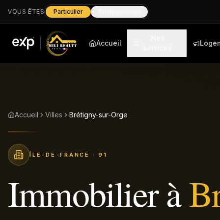
VOUS ÊTES
Particulier
Professionnel
Nos
Accueil
Loge
services
Accueil
Villes
Brétigny-sur-Orge
ÎLE-DE-FRANCE
· 91
Immobilier à
Br