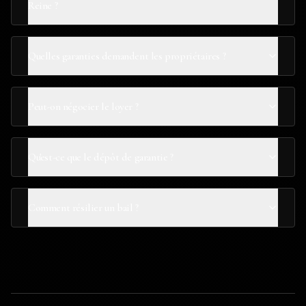
Reine ?
Quelles garanties demandent les propriétaires ?
Peut-on négocier le loyer ?
Qu'est-ce que le dépôt de garantie ?
Comment résilier un bail ?