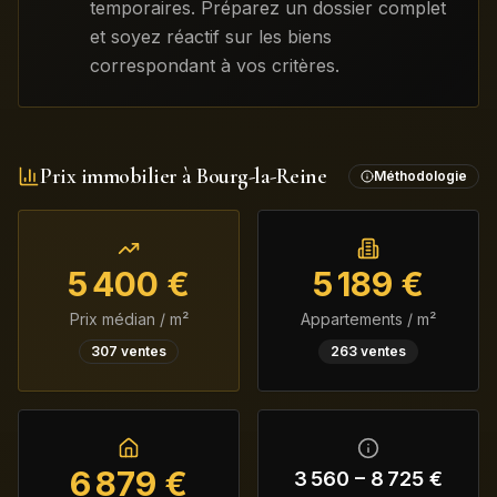
temporaires. Préparez un dossier complet
et soyez réactif sur les biens
correspondant à vos critères.
Prix immobilier à
Bourg-la-Reine
Méthodologie
5 400
€
5 189
€
Prix médian / m²
Appartements / m²
307
ventes
263
ventes
6 879
€
3 560
–
8 725
€