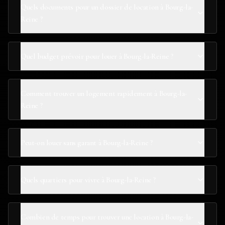
Quels documents pour un dossier de location à Bourg-la-
Reine ?
Quel budget prévoir pour louer à Bourg-la-Reine ?
Comment trouver un logement rapidement à Bourg-la-
Reine ?
Peut-on louer sans garant à Bourg-la-Reine ?
Quels quartiers pour vivre à Bourg-la-Reine ?
Combien de temps pour trouver une location à Bourg-la-