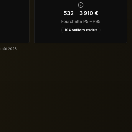
532
–
3 910
€
Fourchette P5 – P95
104
outliers exclus
 août 2026