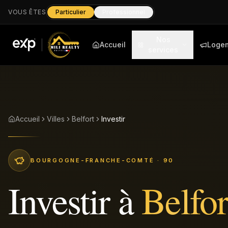
VOUS ÊTES
Particulier
Professionnel
Nos
Accueil
Loge
services
Accueil
Villes
Belfort
Investir
BOURGOGNE-FRANCHE-COMTÉ
· 90
Investir
à
Belfor