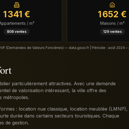
1 341
€
1 652
€
Appartements / m²
Maisons / m²
808
ventes
129
ventes
DVF (Demandes de Valeurs Foncières) — data.gouv.fr | Période :
août 2024 –
ort
bilier particulièrement attractives. Avec une demande
iel de valorisation intéressant, la ville offre des
s métropoles.
s formes : location nue classique, location meublée (LMNP),
urte durée dans certains secteurs touristiques. Chaque
es de gestion.