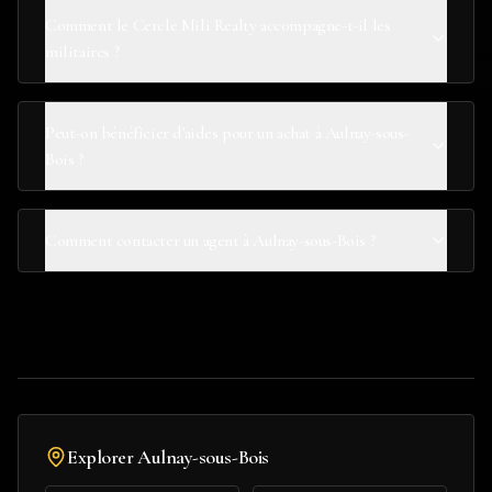
Comment le Cercle Mili Realty accompagne-t-il les
militaires ?
Peut-on bénéficier d'aides pour un achat à Aulnay-sous-
Bois ?
Comment contacter un agent à Aulnay-sous-Bois ?
Explorer
Aulnay-sous-Bois