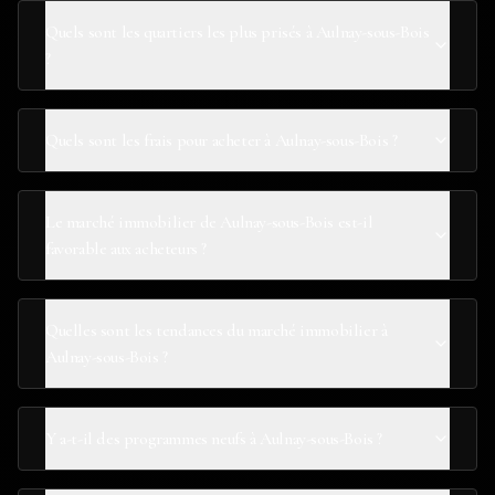
Quels sont les quartiers les plus prisés à Aulnay-sous-Bois
?
Quels sont les frais pour acheter à Aulnay-sous-Bois ?
Le marché immobilier de Aulnay-sous-Bois est-il
favorable aux acheteurs ?
Quelles sont les tendances du marché immobilier à
Aulnay-sous-Bois ?
Y a-t-il des programmes neufs à Aulnay-sous-Bois ?