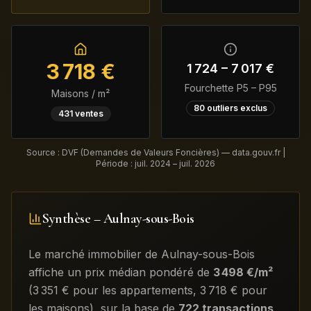
3 718
€
1 724
–
7 017
€
Fourchette P5 – P95
Maisons / m²
80
outliers exclus
431
ventes
Source : DVF (Demandes de Valeurs Foncières) — data.gouv.fr |
Période :
juil. 2024 – juil. 2026
Synthèse –
Aulnay-sous-Bois
Le marché immobilier de
Aulnay-sous-Bois
affiche un prix médian pondéré de
3 498
€/m²
(
3 351
€ pour les appartements
,
3 718
€ pour
les maisons)
, sur la base de
722
transactions