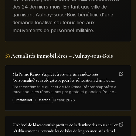
des 24 derniers mois
.
En tant que ville de
garnison, Aulnay-sous-Bois bénéficie d'une
demande locative soutenue liée aux
mouvements de personnel militaire.
Actualités immobilières
– Aulnay-sous-Bois
Ma Prime Rénov' s'apprête à rouvrir: un rendez-vous
"personnalisé" sera obligatoire pour les rénovations d'ampleur
afin de lutter contre la fraude
C'est confirmé: le guichet de Ma Prime Rénov' s'apprête à
rouvrir pour les rénovations par geste et globales. Pour ces
dernières, "un rendez-vous personnalisé avec un
8 févr. 2026
immobilier
marché
conseiller France Rénov' sera désormais obligatoire" avant
le dépôt de la demande d'aide MaPrimeRénov', précise le
gouvernement, dans
Un hôtel de Macao voulait profiter de la flambée des cours de l'or:
l'établissement a revendu les 80 kilos de lingots incrustés dans le