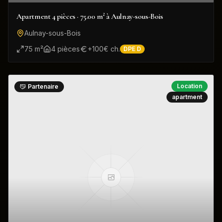
Apartment 4 pièces · 75.00 m² à Aulnay-sous-Bois
Aulnay-sous-Bois
75
m²
4
pièce
s
+
100
€ ch.
DPE
D
Location
Partenaire
apartment