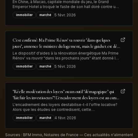
sol de son hall d'entrée pour près de 13 millions de dollars
En Chine, à Macao, capitale mondiale du jeu, le Grand
Emperor Hotel a troqué le faste de son hall doré contre une
confortable plus-value. Les lingots d’or qui ornaient
5 févr. 2026
immobilier
marché
l'entrée ont été retirés et vendus pour 13 millions de dollars
illustrant à la fois la hausse du métal précieux et la
transformation
C'est confirmé: Ma Prime Rénov' va rouvrir "dans quelques
jours", annonce le ministre du logement, mais le guichet est déjà
congestionné
Le dispositif d'aides à la rénovation énergétique Ma Prime
Rénov' va rouvrir "dans les prochains jours" étant donné le
vote du budget de l'Etat, a annoncé le minsitre du
5 févr. 2026
immobilier
marché
logement. Mais déjà 83.000 dossiers, déposés en 2025,
sont en attente de traitement, ce qui devrait limiter les
nouvelles demandes
"Réelle modération des loyers" ou un outil "démagogique" qui
"fait fuir les investisseurs"? L'encadrement des loyers est au cœur
des débats sur le logement en vue des élections municipales
L'encadrement des loyers destabilise-t-il l'offre locative?
Alors que les études se contredisent, cette
expérimentation est au coeur des débats sur le logement
4 févr. 2026
immobilier
marché
en zones tendues à l'aube des élections municipales de
mars prochain.
Sources : BFM Immo, Notaires de France — Ces actualités n'alimentent